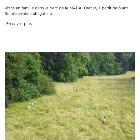
âge, à la
Maison nationale
Rotonde Balzac de l’Hôtel
(EHPAD)
des artistes
Salomon de Rothschild
Accueil de
Visite en famille dans le parc de la MABA. Gratuit, à partir de 6 ans.
Fondation 
Sur réservation obligatoire
Jardin public de l’Hôtel
Salomon de Rothschild
En savoir plus