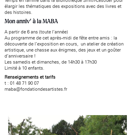
Temps en famille dans la Bibliothèque Smith-Lesouëf pour
âge, à la
Maison nationale
élargir les thématiques des expositions avec des livres et
(EHPAD)
des artistes
des histoires.
Mon anniv’ à la MABA
A partir de 6 ans (toute l’année)
Au programme de cet après-midi de fête entre amis : la
découverte de l’exposition en cours, un atelier de création
artistique, une chasse aux énigmes, des jeux et un goûter
d’anniversaire !
Les samedis et dimanches, de 14h30 à 17h30
Limité à 10 enfants.
Renseignements et tarifs
t : 01 48 71 90 07
maba@fondationdesartistes.fr