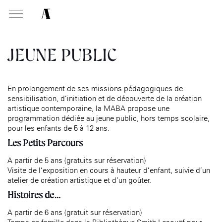
Maison
nationale
JEUNE PUBLIC
des artistes
PRÉSENTATION
MISSIONS
En prolongement de ses missions pédagogiques de
Présentation
sensibilisation, d’initiation et de découverte de la création
Présentation de la
Soutenir les écoles d’art
Expositions
Fondation des Artistes
artistique contemporaine, la MABA propose une
Aider à la production
programmation dédiée au jeune public, hors temps scolaire,
Expositions passées
Équipe
d’oeuvres d’art
pour les enfants de 5 à 12 ans.
Événements
Histoire de la Fondation
Attribuer des ateliers
Les Petits Parcours
des Artistes
Infos pratiques
Diffuser dans son centre
Patrimoine
d’art, la
MABA
A partir de 5 ans (gratuits sur réservation)
Visite de l’exposition en cours à hauteur d’enfant, suivie d’un
Promouvoir la scène
atelier de création artistique et d’un goûter.
française à l’international
Histoires de…
Produire, dans la résidence
Accueil de la
de
Moly-Sabata
Fondation des Artistes
A partir de 6 ans (gratuit sur réservation)
Accompagner le grand