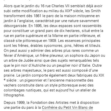
âge, à la
Maison nationale
(EHPAD)
Alors que le jardin du 16 rue Charles VII semblait déjà avoir
des artistes
Accueil de la
Fondation des Artistes
e
subi cette modification au milieu du XIX
siècle, les Smith
transforment dès 1861 le parc de la maison mitoyenne en
jardin à l’anglaise, caractérisé par une nature savamment
désorganisée. En 1895, les deux espaces sont rassemblés
pour constituer un grand parc de dix hectares, situé entre la
rue en partie supérieure et la Marne en partie inférieure, et
classé site pittoresque en 1909. Les essences principales
sont les frênes, érables sycomores, pins, hêtres et tilleuls.
On peut aussi y admirer des arbres plus rares comme un
févier d’Amérique, un frêne pleureur, un sophora du Japon ou
un arbre de Judée ainsi que des sujets remarquables tels
que le pin noir d’Autriche ou un peuplier noir d’Italie. Outre
ses arbres majestueux, le parc est aussi composé d’une
prairie. Le jardin comporte également deux fabriques du XIX
e
siècle : un pigeonnier et l’ancienne maisonnette des
vachers construite dans un style pittoresque avec des
colombages rustiques, qui est aujourd’hui un atelier de
lithographie.
Depuis 1999, la Fondation des Artistes met à disposition
une partie du parc à la
Confrérie du Petit Vin Blanc de