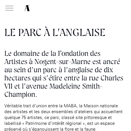
MABA
Maison
nationale
LE PARC À L’ANGLAISE
des artistes
PRÉSENTATION
MISSIONS
Le domaine de la Fondation des
Présentation
Présentation de la
Soutenir les écoles d’art
Artistes à Nogent-sur-Marne est ancré
Expositions
Fondation des Artistes
Présentation
Aider à la production
au sein d’un parc à l’anglaise de dix
Expositions passées
Équipe
d’oeuvres d’art
Expositions
hectares qui s’étire entre la rue Charles
Événements
Histoire de la Fondation
Attribuer des ateliers
Expositions passées
VII et l’avenue Madeleine Smith-
des Artistes
Infos pratiques
Diffuser dans son centre
Événements à la MABA
Champion.
Patrimoine
d’art, la
MABA
Publics de la MABA
Promouvoir la scène
Véritable trait d’union entre la MABA, la Maison nationale
française à l’international
Infos pratiques
des artistes et les deux ensembles d’ateliers qui accueillent
Produire, dans la résidence
quelque 75 artistes, ce parc, classé site pittoresque et
Accueil de la
de
Moly-Sabata
Fondation des Artistes
labellisé « Patrimoine d’intérêt régional », est un espace
Accompagner le grand
préservé où s’épanouissent la flore et la faune.