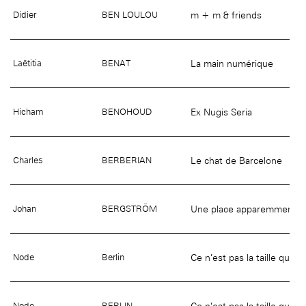
m + m & friends
Didier
BEN LOULOU
La main numérique
Laëtitia
BENAT
Ex Nugis Seria
Hicham
BENOHOUD
Le chat de Barcelone
Charles
BERBERIAN
Une place apparemment in
Johan
BERGSTRÖM
Ce n’est pas la taille qui 
Node
Berlin
Ce n’est pas la taille qui 
Node
BERLIN