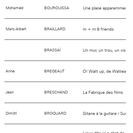
Une place apparemment in
Mohamed
BOUROUISSA
m + m & friends
Marc-Albert
BRAILLARD
Un mur, un trou, un visage
BRASSAÏ
O! Watt up, de Watteau et
Anne
BREGEAUT
La Fabrique des films
Jean
BRESCHAND
Gitane à la guitare / Sur le
Dimitri
BROQUARD
Lieux dits / Le chat de Bar