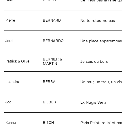
Ne te retourne pas
Pierre
BERNARD
Une place apparemment in
Jordi
BERNARDO
BERNIER &
Je suis du bord
Patrick & Olive
MARTIN
Un mur, un trou, un visage
Leandro
BERRA
Ex Nugis Seria
Jodi
BIEBER
Paris Peinture-Ici et maint
Karina
BISCH