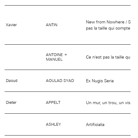
New from Nowhere / Sur le 
Xavier
ANTIN
pas la taille qui compte
ANTOINE +
Ce n'est pas la taille qui c
MANUEL
Ex Nugis Seria
Daoud
AOULAD SYAD
Un mur, un trou, un visage
Dieter
APPELT
Artificialia
ASHLEY