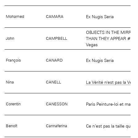
Ex Nugis Seria
Mohamed
CAMARA
OBJECTS IN THE MIRROR
THAN THEY APPEAR #4 Fr
John
CAMPBELL
Vegas
Ex Nugis Seria
François
CANARD
La Vérité n'est pas la Vérit
Nina
CANELL
Paris Peinture-Ici et maint
Corentin
CANESSON
Ce n’est pas la taille qui 
Benoît
Cannaferina