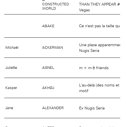
âge, à la
Maison nationale
THAN THEY APPEAR #4 Fr
CONSTRUCTED
(EHPAD)
des artistes
WORLD
Vegas
Ce n'est pas la taille qui c
ABAKE
Une place apparemment ino
Michaël
ACKERMAN
Nugis Seria
m + m & friends
Juliette
AGNEL
L'au-delà (des noms et des
Kasper
AKHØJ
motif
Ex Nugis Seria
Jane
ALEXANDER