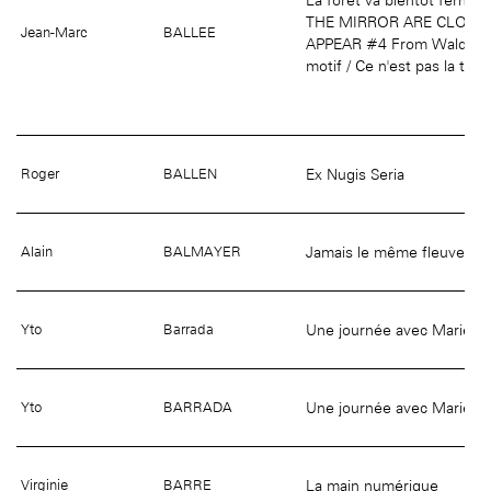
THE MIRROR ARE CLOSE
Jean-Marc
BALLEE
APPEAR #4 From Walden to
motif / Ce n'est pas la tail
Ex Nugis Seria
Roger
BALLEN
Jamais le même fleuve
Alain
BALMAYER
Une journée avec Marie Vas
Yto
Barrada
Une journée avec Marie Vas
Yto
BARRADA
La main numérique
Virginie
BARRE