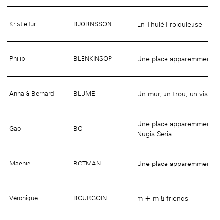
En Thulé Froiduleuse
Kristleifur
BJORNSSON
Une place apparemment in
Philip
BLENKINSOP
Un mur, un trou, un visage
Anna & Bernard
BLUME
Une place apparemment ino
Gao
BO
Nugis Seria
Une place apparemment in
Machiel
BOTMAN
m + m & friends
Véronique
BOURGOIN