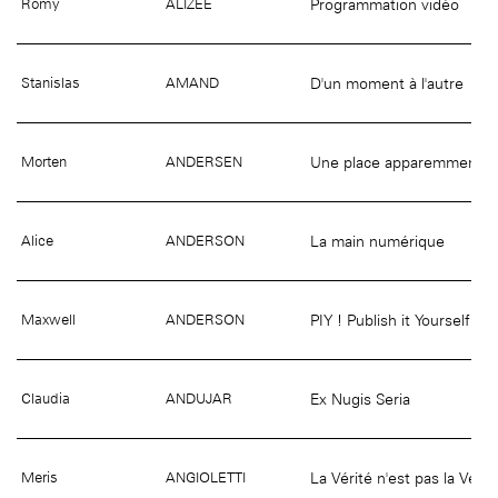
Programmation vidéo
Romy
ALIZEE
D'un moment à l'autre
Stanislas
AMAND
Une place apparemment in
Morten
ANDERSEN
La main numérique
Alice
ANDERSON
PIY ! Publish it Yourself
Maxwell
ANDERSON
Ex Nugis Seria
Claudia
ANDUJAR
La Vérité n'est pas la Vérit
Meris
ANGIOLETTI