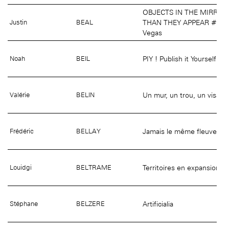
OBJECTS IN THE MIRROR
THAN THEY APPEAR #4 Fr
Justin
BEAL
Vegas
PIY ! Publish it Yourself
Noah
BEIL
Un mur, un trou, un visage
Valérie
BELIN
Jamais le même fleuve
Frédéric
BELLAY
Territoires en expansion
Louidgi
BELTRAME
Artificialia
Stéphane
BELZERE