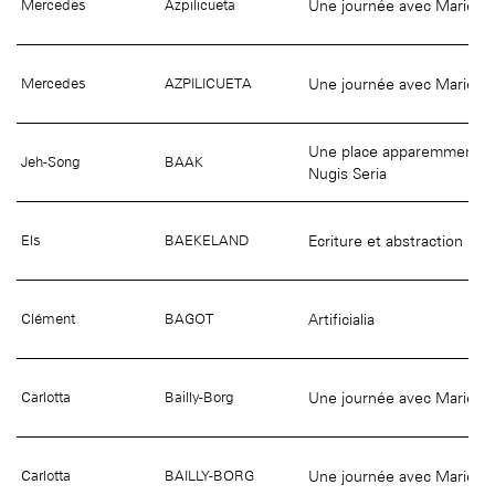
Une journée avec Marie Vas
Mercedes
Azpilicueta
Une journée avec Marie Vas
Mercedes
AZPILICUETA
Une place apparemment ino
Jeh-Song
BAAK
Nugis Seria
Ecriture et abstraction
Els
BAEKELAND
Artificialia
Clément
BAGOT
Une journée avec Marie Vas
Carlotta
Bailly-Borg
Une journée avec Marie Vas
Carlotta
BAILLY-BORG