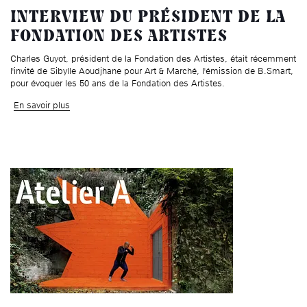
âge, à la
Maison nationale
Rotonde Balzac de l’Hôtel
(EHPAD)
INTERVIEW DU PRÉSIDENT DE LA
des artistes
Salomon de Rothschild
Accueil de
Fondation 
FONDATION DES ARTISTES
Jardin public de l’Hôtel
Salomon de Rothschild
Charles Guyot, président de la Fondation des Artistes, était récemment
l'invité de Sibylle Aoudjhane pour Art & Marché, l'émission de B.Smart,
pour évoquer les 50 ans de la Fondation des Artistes.
En savoir plus