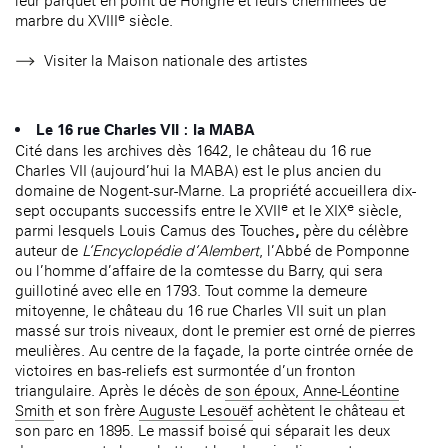
leur parquet en point de Hongrie et leurs cheminées de
e
marbre du XVIII
siècle.
Visiter la Maison nationale des artistes
Le 16 rue Charles VII : la MABA
Cité dans les archives dès 1642, le château du 16 rue
Charles VII (aujourd’hui la MABA) est le plus ancien du
domaine de Nogent-sur-Marne. La propriété accueillera dix-
e
e
sept occupants successifs entre le XVII
et le XIX
siècle,
parmi lesquels Louis Camus des Touches
,
père du célèbre
auteur de
L’Encyclopédie d’Alembert
, l’Abbé de Pomponne
ou l’homme d’affaire de la comtesse du Barry, qui sera
guillotiné avec elle en 1793. Tout comme la demeure
mitoyenne, le château du 16 rue Charles VII suit un plan
massé sur trois niveaux, dont le premier est orné de pierres
meulières. Au centre de la façade, la porte cintrée ornée de
victoires en bas-reliefs est surmontée d’un fronton
triangulaire. Après le décès de
son époux, Anne-Léontine
Smith
et son frère
Auguste Lesouëf
achètent le château et
son parc en 1895. Le massif boisé qui séparait les deux