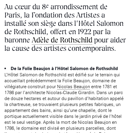
âge, à la
Maison nationale
Rotonde Balzac de l’Hôtel
e
Au cœur du 8
arrondissement de
(EHPAD)
des artistes
Salomon de Rothschild
Accueil de
Fondation 
Paris, la Fondation des Artistes a
Jardin public de l’Hôtel
Salomon de Rothschild
installé son siège dans l’Hôtel Salomon
de Rothschild, offert en 1922 par la
baronne
Adèle de Rothschild
pour aider
la cause des artistes contemporains.
De la Folie Beaujon à l’Hôtel Salomon de Rothschild
L’Hôtel Salomon de Rothschild est édifié sur le terrain qui
accueillait précédemment la Folie Beaujon, domaine de
villégiature construit pour
Nicolas Beaujon
entre 1781 et
1786 par l’architecte Nicolas-Claude Girardin. Dans un parc
de douze hectares et autour du pavillon d’habitation appelé
la chartreuse, se trouvaient plusieurs petites fabriques, un
appartement des bains, ainsi qu’une chapelle, dont le
portique actuellement visible dans le jardin privé de l’hôtel
est le seul vestige. Après la mort de Nicolas Beaujon en
1786, le domaine est divisé en plusieurs parcelles, dont