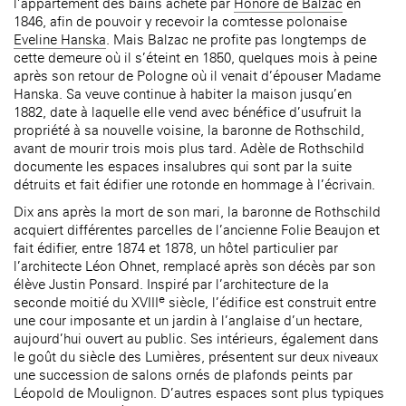
l’appartement des bains acheté par
Honoré de Balzac
en
1846, afin de pouvoir y recevoir la comtesse polonaise
Eveline Hanska
. Mais Balzac ne profite pas longtemps de
cette demeure où il s’éteint en 1850, quelques mois à peine
après son retour de Pologne où il venait d’épouser Madame
Hanska. Sa veuve continue à habiter la maison jusqu’en
1882, date à laquelle elle vend avec bénéfice d’usufruit la
propriété à sa nouvelle voisine, la baronne de Rothschild,
avant de mourir trois mois plus tard. Adèle de Rothschild
documente les espaces insalubres qui sont par la suite
détruits et fait édifier une rotonde en hommage à l’écrivain.
Dix ans après la mort de son mari, la baronne de Rothschild
acquiert différentes parcelles de l’ancienne Folie Beaujon et
fait édifier, entre 1874 et 1878, un hôtel particulier par
l’architecte Léon Ohnet, remplacé après son décès par son
élève Justin Ponsard. Inspiré par l’architecture de la
e
seconde moitié du XVIII
siècle, l’édifice est construit entre
une cour imposante et un jardin à l’anglaise d’un hectare,
aujourd’hui ouvert au public. Ses intérieurs, également dans
le goût du siècle des Lumières, présentent sur deux niveaux
une succession de salons ornés de plafonds peints par
Léopold de Moulignon. D’autres espaces sont plus typiques