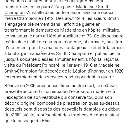
demeures est alors abattu et les deux jardins sont
transformés en un parc à l’anglaise.
Madeleine Smith-
Champion
s’installe dans cette maison avec son époux
Pierre Champion
en 1912. Dès août 1914, les sœurs Smith
s’engagent pleinement dans l’effort de guerre en
transformant la demeure de Madeleine en hôpital militaire,
connu sous le nom d’Hôpital Auxiliaire n° 73. Ce dispensaire
médicalisé (salle de chirurgie moderne, pharmacie, pavillon
d’isolement pour les malades contagieux…) était totalement
à la charge financière des Smith-Champion et put accueillir
jusqu’à soixante blessés simultanément. L’hôpital reçut la
visite du Président Poincaré, le 1er avril 1916 et Madeleine
Smith-Champion fut décorée de la Légion d’honneur en 1920
en remerciement des services rendus pendant la guerre.
Rénové en 2006 pour accueillir un centre d’art, le château
présente aujourd’hui un espace d’exposition moderne, à
l’exception de son vestibule qui conserve toujours son
décor d’origine, composé de pilastres ioniques au-dessus
desquels sont disposés des bas-reliefs datables du début
e
du XVIII
siècle, représentant des trophées de guerre ainsi
que le passage du Rhin.