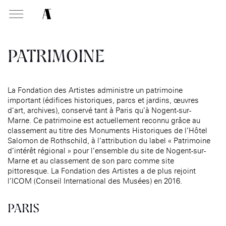
MABA
Mais
natio
PATRIMOINE
des a
MISSIONS
VISITEZ
La Fondation des Artistes administre un patrimoine
Présentati
important (édifices historiques, parcs et jardins, œuvres
Soutenir les écoles d’art
À NOGENT-SUR-MARNE
Exposition
d’art, archives), conservé tant à Paris qu’à Nogent-sur-
Présentati
Aider à la production
Marne. Ce patrimoine est actuellement reconnu grâce au
Exposition
d’oeuvres d’art
MABA
Exposition
classement au titre des Monuments Historiques de l’Hôtel
Événemen
Attribuer des ateliers
Maison nationale
Salomon de Rothschild, à l’attribution du label « Patrimoine
Exposition
, EHPAD
des artistes
d’intérêt régional » pour l’ensemble du site de Nogent-sur-
Infos prat
Diffuser dans son centre
Événement
Marne et au classement de son parc comme site
Bibliothèque
d’art, la
MABA
Smith-Lesouëf
pittoresque. La Fondation des Artistes a de plus rejoint
Publics d
Promouvoir la scène
l’ICOM (Conseil International des Musées) en 2016.
Parc
française à l’international
Infos prat
Produire, dans la résidence
Accueil de
PARIS
de
À PARIS
Moly-Sabata
Fondation 
Accompagner le grand
Cabinet de curiosité et