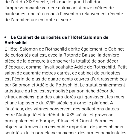
e
de l’art du XIX
siècle, tels que le grand hall dont
l’impressionnante verrière culminant à onze mètres de
hauteur est une référence à l’invention relativement récente
de l’architecture en fonte et verre.
Le Cabinet de curiosités de l’Hôtel Salomon de
Rothschild
L’Hôtel Salomon de Rothschild abrite également le Cabinet
de curiosités qui est, avec la Rotonde Balzac, la dernière
pièce de la demeure à conserver la totalité de son décor
d’époque, comme l’avait souhaité Adèle de Rothschild. Petit
salon de quarante mètres carrés, ce cabinet de curiosités
est l’écrin de plus de quatre cents œuvres d’art rassemblées
par
Salomon
et
Adèle de Rothschild
.
Le statut éminemment
artistique du lieu est symbolisé par son riche décor de
vitraux anciens, par des cuirs dorés qui garnissent les murs
e
et une tapisserie du XVII
siècle qui orne le plafond. A
l’intérieur, des vitrines conservent des collections datées
e
entre l’Antiquité et le début du XX
siècle, et provenant
principalement d’Europe, d’Asie et d’Orient. Parmi les
objets se trouvent un ensemble important de jades chinois
sculptés, de la porcelaine ancienne, des armes occidentales