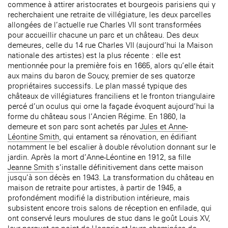
commence à attirer aristocrates et bourgeois parisiens qui y
recherchaient une retraite de villégiature, les deux parcelles
allongées de l’actuelle rue Charles VII sont transformées
pour accueillir chacune un parc et un château. Des deux
demeures, celle du 14 rue Charles VII (aujourd’hui la Maison
nationale des artistes) est la plus récente : elle est
mentionnée pour la première fois en 1665, alors qu’elle était
aux mains du baron de Soucy, premier de ses quatorze
propriétaires successifs. Le plan massé typique des
châteaux de villégiatures franciliens et le fronton triangulaire
percé d’un oculus qui orne la façade évoquent aujourd’hui la
forme du château sous l’Ancien Régime. En 1860, la
demeure et son parc sont achetés par
Jules et Anne-
Léontine Smith
, qui entament sa rénovation, en édifiant
notamment le bel escalier à double révolution donnant sur le
jardin. Après la mort d’Anne-Léontine en 1912, sa fille
Jeanne Smith
s’installe définitivement dans cette maison
jusqu’à son décès en 1943. La transformation du château en
maison de retraite pour artistes, à partir de 1945, a
profondément modifié la distribution intérieure, mais
subsistent encore trois salons de réception en enfilade, qui
ont conservé leurs moulures de stuc dans le goût Louis XV,