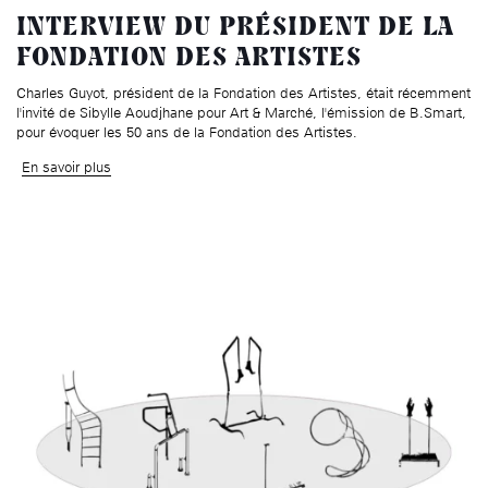
âge, à la
Maison nationale
Rotonde Balzac de l’Hôtel
(EHPAD)
INTERVIEW DU PRÉSIDENT DE LA
des artistes
Salomon de Rothschild
Accueil de
Fondation 
FONDATION DES ARTISTES
Jardin public de l’Hôtel
Salomon de Rothschild
Charles Guyot, président de la Fondation des Artistes, était récemment
l'invité de Sibylle Aoudjhane pour Art & Marché, l'émission de B.Smart,
pour évoquer les 50 ans de la Fondation des Artistes.
En savoir plus