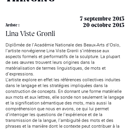
âge, à la
Maison nationale
Rotonde Balzac de l’Hôtel
(EHPAD)
des artistes
Salomon de Rothschild
Accueil de
Fondation 
Jardin public de l’Hôtel
7 septembre 2013
Salomon de Rothschild
20 octobre 2013
Artiste :
Lina Viste Grønli
Diplômée de l’Académie Nationale des Beaux-Arts d’Oslo,
l’artiste norvégienne Lina Viste Grønli s’intéresse aux
aspects formels et performatifs de la sculpture. La plupart
de ses œuvres trouvent leurs origines dans la
matérialisation de termes linguistiques, de mots et
d’expressions.
L’artiste explore en effet les références collectives induites
dans le langage et les stratégies impliquées dans la
construction de concepts. En donnant une forme matérielle
aux mots et aux lettres, elle sonde non seulement le langage
et la signification sémantique des mots, mais aussi la
compréhension que nous en avons, ce qui lui permet
d’interroger les questions de l’expérience et de la
transmission de la langue, l’ambiguïté des mots et des
phrases et la manière dont le contexte peut contribuer à la