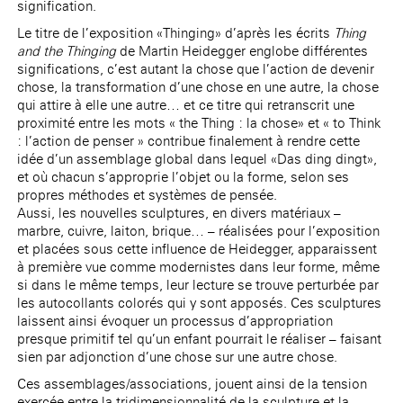
signification.
Le titre de l’exposition «Thinging» d’après les écrits
Thing
and the Thinging
de Martin Heidegger englobe différentes
significations, c’est autant la chose que l’action de devenir
chose, la transformation d’une chose en une autre, la chose
qui attire à elle une autre… et ce titre qui retranscrit une
proximité entre les mots « the Thing : la chose» et « to Think
: l’action de penser » contribue finalement à rendre cette
idée d’un assemblage global dans lequel «Das ding dingt»,
et où chacun s’approprie l’objet ou la forme, selon ses
propres méthodes et systèmes de pensée.
Aussi, les nouvelles sculptures, en divers matériaux –
marbre, cuivre, laiton, brique… – réalisées pour l’exposition
et placées sous cette influence de Heidegger, apparaissent
à première vue comme modernistes dans leur forme, même
si dans le même temps, leur lecture se trouve perturbée par
les autocollants colorés qui y sont apposés. Ces sculptures
laissent ainsi évoquer un processus d’appropriation
presque primitif tel qu’un enfant pourrait le réaliser – faisant
sien par adjonction d’une chose sur une autre chose.
Ces assemblages/associations, jouent ainsi de la tension
exercée entre la tridimensionnalité de la sculpture et la