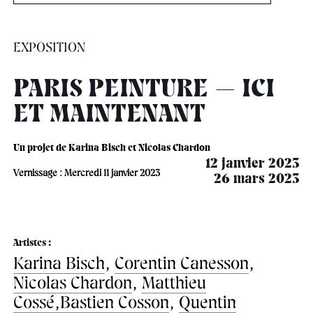
âge, à la
Maison nationale
Rotonde Balzac de l’Hôtel
(EHPAD)
des artistes
Salomon de Rothschild
Accueil de
Fondation 
Jardin public de l’Hôtel
EXPOSITION
Salomon de Rothschild
PARIS PEINTURE — ICI
ET MAINTENANT
Un projet de Karina Bisch et Nicolas Chardon
12 janvier 2023
Vernissage : Mercredi 11 janvier 2023
26 mars 2023
Artistes :
Karina Bisch
,
Corentin Canesson
,
Nicolas Chardon
,
Matthieu
Cossé,
Bastien Cosson
,
Quentin