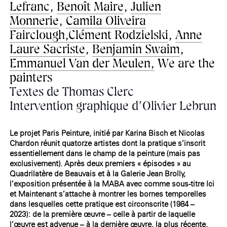
Lefranc
,
Benoît Maire
,
Julien
Monnerie
,
Camila Oliveira
Fairclough,
Clément Rodzielski
,
Anne
Laure Sacriste
,
Benjamin Swaim
,
Emmanuel Van der Meulen,
We are the
painters
Textes de Thomas Clerc
Intervention graphique d’Olivier Lebrun
Le projet Paris Peinture, initié par Karina Bisch et Nicolas
Chardon réunit quatorze artistes dont la pratique s’inscrit
essentiellement dans le champ de la peinture (mais pas
exclusivement). Après deux premiers « épisodes » au
Quadrilatère de Beauvais et à la Galerie Jean Brolly,
l’exposition présentée à la MABA avec comme sous-titre Ici
et Maintenant s’attache à montrer les bornes temporelles
dans lesquelles cette pratique est circonscrite (1984 –
2023): de la première œuvre – celle à partir de laquelle
l’œuvre est advenue – à la dernière œuvre, la plus récente,