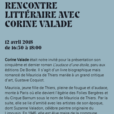
âge, à la
Maison nationale
Rotonde Balzac de l’Hôtel
RENCONTRE
(EHPAD)
des artistes
Salomon de Rothschild
Accueil de
Fondation 
Jardin public de l’Hôtel
LITTÉRAIRE AVEC
Salomon de Rothschild
CORINE VALADE
12 avril 2018
de 16:30
18:00
Corine Valade
était notre invité pour la présentation son
cinquième et dernier roman
L’audace d’une étoile
, paru aux
éditions De Borée. Il s’agit d’un livre biographique mais
romancé de Mauricia de Thiers mariée à un grand critique
d’art, Gustave Coquiot.
Mauricia, jeune fille de Thiers, pleine de fougue et d’audace,
monte à Paris où elle devient l’égérie des Folies Bergères et
du Cirque Barnum sous le nom de Mauricia de Thiers. Par la
suite, elle se lie d’amitié avec les artistes de son époque,
dont Suzanne Valadon, célèbre peintre originaire du
Limousin. En 1945, elle est élue maire de la commune