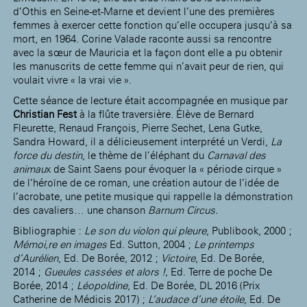
d’Othis en Seine-et-Marne et devient l’une des premières
femmes à exercer cette fonction qu’elle occupera jusqu’à sa
mort, en 1964. Corine Valade raconte aussi sa rencontre
avec la sœur de Mauricia et la façon dont elle a pu obtenir
les manuscrits de cette femme qui n’avait peur de rien, qui
voulait vivre « la vrai vie ».
Cette séance de lecture était accompagnée en musique par
Christian Fest
à la flûte traversière. Élève de Bernard
Fleurette, Renaud François, Pierre Sechet, Lena Gutke,
Sandra Howard, il a délicieusement interprété un Verdi,
La
force du destin
, le thème de l’éléphant du
Carnaval des
animau
x de Saint Saens pour évoquer la « période cirque »
de l’héroïne de ce roman, une création autour de l’idée de
l’acrobate, une petite musique qui rappelle la démonstration
des cavaliers… une chanson
Barnum Circus.
Bibliographie :
Le son du violon qui pleure
, Publibook, 2000 ;
Mémoi,re en images
Ed. Sutton, 2004 ;
Le printemps
d’Aurélien
, Ed. De Borée, 2012 ;
Victoire
, Ed. De Borée,
2014 ;
Gueules cassées et alors !,
Ed. Terre de poche De
Borée, 2014 ;
Léopoldine
, Ed. De Borée, DL 2016 (Prix
Catherine de Médicis 2017) ;
L’audace d’une étoile
, Ed. De