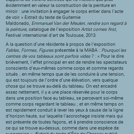
évidemment en valeur la construction de la peinture en
miroir : une invitation à engager le corps entier dans l’acte
de voir. » Extrait du texte de Guitemie
Maldonado,
Emmanuel Van der Meulen, rendre son regard à
la peinture
, catalogue de l’exposition
Artist comes first
,
Festival international d’art de Toulouse, 2013.
A la question d’une résidente à propos de l’exposition
Fables, Formes, Figures
présentée à la MABA :
Pourquoi les
centres de vos tableaux sont parfois vides
? : « Pour le dire
brièvement, l’effet principal en est de rendre les spectateurs
conscients d’eux-mêmes comme corps et comme regards
situés ; en même temps que de les conduire à une tension,
qui est toujours de l’ordre d’une élévation, vers quelque
chose qui se trouve au-delà du tableau. On est encadré
assez nettement, il y a une place réservée pour le corps
dans une position face au tableau, se percevant soi-même
comme corps regardant le tableau ; et en même temps on
est rapidement conduit à lever les yeux à cause de la ligne
d’horizon haute, sur laquelle l’accrochage insiste mais qui
est présente de toutes façons, et à prendre conscience de
ce qui se trouve au-dessus, comme dans une espèce de
suspension
». (
Extrait du texte d’Éric de Chassey publié