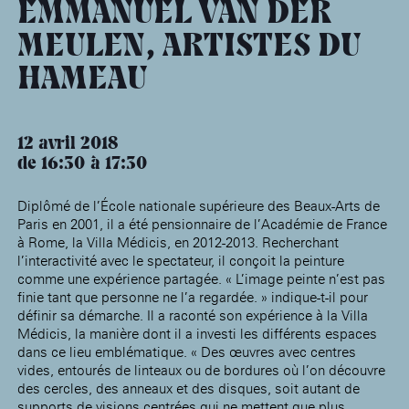
âge, à la
Maison nationale
Rotonde Balzac de l’Hôtel
EMMANUEL VAN DER
(EHPAD)
des artistes
Salomon de Rothschild
Accueil de
Fondation 
MEULEN, ARTISTES DU
Jardin public de l’Hôtel
Salomon de Rothschild
HAMEAU
12 avril 2018
de 16:30
17:30
Diplômé de l’École nationale supérieure des Beaux-Arts de
Paris en 2001, il a été pensionnaire de l’Académie de France
à Rome, la Villa Médicis, en 2012-2013. Recherchant
l’interactivité avec le spectateur, il conçoit la peinture
comme une expérience partagée. « L’image peinte n’est pas
finie tant que personne ne l’a regardée. » indique-t-il pour
définir sa démarche. Il a raconté son expérience à la Villa
Médicis, la manière dont il a investi les différents espaces
dans ce lieu emblématique. « Des œuvres avec centres
vides, entourés de linteaux ou de bordures où l’on découvre
des cercles, des anneaux et des disques, soit autant de
supports de visions centrées qui ne mettent que plus