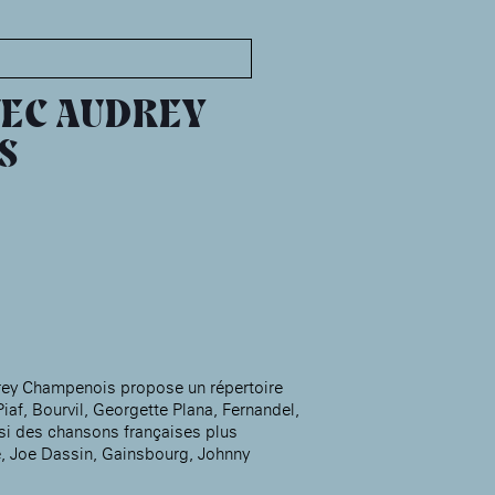
MABA
Maison
nationale
EC AUDREY
des artistes
S
Présentation
Expositions
Expositions passées
Événements
Infos pratiques
Présentation
Expositions
ey Champenois propose un répertoire
Expositions passées
Accueil de la
iaf, Bourvil, Georgette Plana, Fernandel,
Fondation des Artistes
si des chansons françaises plus
Événements à la MABA
, Joe Dassin, Gainsbourg, Johnny
Publics de la MABA
Infos pratiques