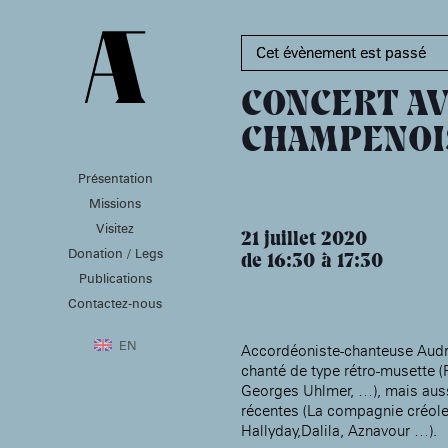
Cet évènement est passé
CONCERT AV
CHAMPENOI
Présentation
PRÉSENTATION
MISSIONS
VISITEZ
Missions
Présentation de la
Soutenir les écoles d’art
Visitez
Fondation des Artistes
À NOGENT-SUR-MARNE
21 juillet 2020
Aider à la production
Donation / Legs
Équipe
d’oeuvres d’art
de 16:30
17:30
MABA
Histoire de la Fondation
Publications
Attribuer des ateliers
Maison nationale
des Artistes
Diffuser dans son centre
Contactez-nous
, EHPAD
des artistes
Patrimoine
d’art, la
MABA
Bibliothèque
Promouvoir la scène
Smith-Lesouëf
EN
Accordéoniste-chanteuse Audr
française à l’international
Parc
chanté de type rétro-musette (P
Produire, dans la
Georges Uhlmer, …), mais aus
résidence de
Moly-
récentes (La compagnie créole
Sabata
À PARIS
Accompagner le grand
Hallyday,Dalila, Aznavour …).
Cabinet de curiosité et
âge, à la
Maison