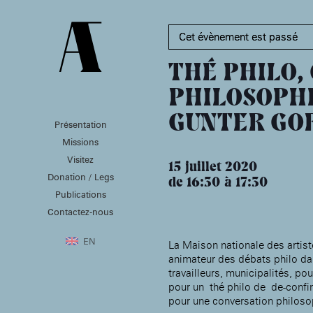
Cet évènement est passé
THÉ PHILO,
PHILOSOPHI
GUNTER GO
Présentation
PRÉSENTATION
MISSIONS
VISITEZ
Missions
Présentation de la
Soutenir les écoles d’art
Visitez
Fondation des Artistes
À NOGENT-SUR-MARNE
15 juillet 2020
Aider à la production
Donation / Legs
Équipe
d’oeuvres d’art
de 16:30
17:30
MABA
Histoire de la Fondation
Publications
Attribuer des ateliers
Maison nationale
des Artistes
Diffuser dans son centre
Contactez-nous
, EHPAD
des artistes
Patrimoine
d’art, la
MABA
Bibliothèque
Promouvoir la scène
Smith-Lesouëf
EN
La Maison nationale des artist
française à l’international
Parc
animateur des débats philo da
Produire, dans la
travailleurs, municipalités, pou
résidence de
Moly-
pour un thé philo de de-confi
Sabata
À PARIS
Accompagner le grand
pour une conversation philoso
Cabinet de curiosité et
âge, à la
Maison