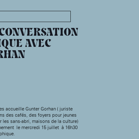
MABA
Maison
nationale
 CONVERSATION
des artistes
QUE AVEC
RHAN
Présentation
Expositions
Expositions passées
Événements
Infos pratiques
Présentation
Expositions
es accueille Gunter Gorhan ( juriste
Expositions passées
Accueil de la
ns des cafés, des foyers pour jeunes
Fondation des Artistes
r les sans-abri, maisons de la culture)
Événements à la MABA
nement le mercredi 15 juillet à 16h30
Publics de la MABA
phique.
Infos pratiques