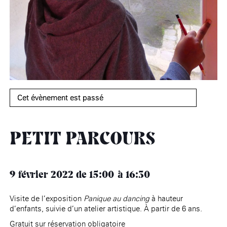
âge, à la
Maison nationale
Rotonde Balzac de l’Hôtel
(EHPAD)
des artistes
Salomon de Rothschild
Accueil de
Fondation 
Jardin public de l’Hôtel
Salomon de Rothschild
Cet évènement est passé
PETIT PARCOURS
9 février 2022
de 15:00
16:30
Visite de l’exposition
Panique au dancing
à hauteur
d’enfants, suivie d’un atelier artistique. À partir de 6 ans.
Gratuit sur réservation obligatoire