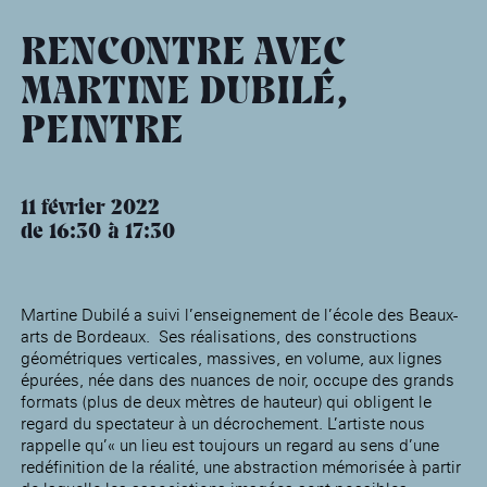
âge, à la
Maison nationale
Rotonde Balzac de l’Hôtel
(EHPAD)
des artistes
Salomon de Rothschild
Accueil de
Fondation 
RENCONTRE AVEC
Jardin public de l’Hôtel
Salomon de Rothschild
MARTINE DUBILÉ,
PEINTRE
11 février 2022
de 16:30
17:30
Martine Dubilé a suivi l’enseignement de l’école des Beaux-
arts de Bordeaux. Ses réalisations, des constructions
géométriques verticales, massives, en volume, aux lignes
épurées, née dans des nuances de noir, occupe des grands
formats (plus de deux mètres de hauteur) qui obligent le
regard du spectateur à un décrochement. L’artiste nous
rappelle qu’« un lieu est toujours un regard au sens d’une
redéfinition de la réalité, une abstraction mémorisée à partir