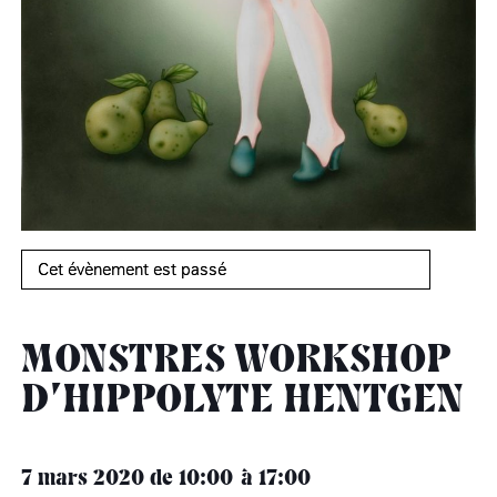
âge, à la
Maison nationale
Rotonde Balzac de l’Hôtel
(EHPAD)
des artistes
Salomon de Rothschild
Accueil de
Fondation 
Jardin public de l’Hôtel
Salomon de Rothschild
Cet évènement est passé
MONSTRES WORKSHOP
D’HIPPOLYTE HENTGEN
7 mars 2020
de 10:00
17:00