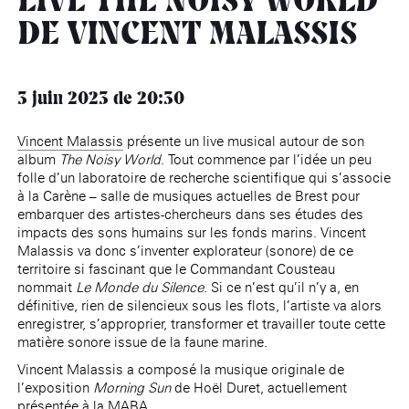
LIVE THE NOISY WORLD
âge, à la
Maison nationale
Rotonde Balzac de l’Hôtel
(EHPAD)
des artistes
Salomon de Rothschild
Accueil de
DE VINCENT MALASSIS
Fondation 
Jardin public de l’Hôtel
Salomon de Rothschild
3 juin 2023
de 20:30
Vincent Malassis
présente un live musical autour de son
album
The Noisy World
. Tout commence par l’idée un peu
folle d’un laboratoire de recherche scientifique qui s’associe
à la Carène – salle de musiques actuelles de Brest pour
embarquer des artistes-chercheurs dans ses études des
impacts des sons humains sur les fonds marins. Vincent
Malassis va donc s’inventer explorateur (sonore) de ce
territoire si fascinant que le Commandant Cousteau
nommait
Le Monde du Silence
. Si ce n’est qu’il n’y a, en
définitive, rien de silencieux sous les flots, l’artiste va alors
enregistrer, s’approprier, transformer et travailler toute cette
matière sonore issue de la faune marine.
Vincent Malassis a composé la musique originale de
l’exposition
Morning Sun
de Hoël Duret, actuellement
présentée à la MABA.