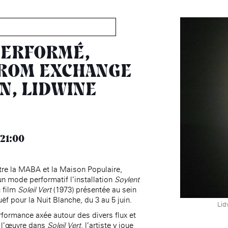
MABA
Maison
nationale
PERFORMÉ,
des artistes
FROM EXCHANGE
N, LIDWINE
Présentation
Expositions
Expositions passées
Événements
Infos pratiques
21:00
Présentation
tre la MABA et la Maison Populaire,
Expositions
n mode performatif l’installation
Soylent
Expositions passées
Accueil de la
 film
Soleil Vert
(1973) présentée au sein
Fondation des Artistes
Événements à la MABA
f pour la Nuit Blanche, du 3 au 5 juin.
Lid
Publics de la MABA
rformance axée autour des divers flux et
Infos pratiques
à l’œuvre dans
Soleil Vert
, l’artiste y joue