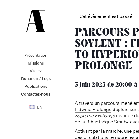
Cet évènement est passé
PARCOURS 
SOYLENT : 
TO HYPERIO
Présentation
PRÉSENTATION
MISSIONS
VISITEZ
Missions
PROLONGE
Présentation de la
Soutenir les écoles d’art
Visitez
Fondation des Artistes
À NOGENT-SUR-MARNE
Aider à la production
Donation / Legs
Équipe
d’oeuvres d’art
MABA
3 juin 2023
de 20:00
Histoire de la Fondation
Publications
Attribuer des ateliers
Maison nationale
des Artistes
Diffuser dans son centre
Contactez-nous
, EHPAD
des artistes
Patrimoine
d’art, la
MABA
Bibliothèque
A travers un parcours mené en
Promouvoir la scène
Smith-Lesouëf
EN
Lidwine Prolonge
déploie sur u
française à l’international
Parc
Supreme Exchange
inspirée du
Produire, dans la
résidence de
de la Bibliothèque Smith-Lesouë
Moly-
Sabata
À PARIS
Activant par la marche, une pe
Accompagner le grand
des circulations temporelles 
Cabinet de curiosité et
âge, à la
Maison