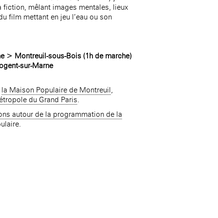
la fiction, mêlant images mentales, lieux
u film mettant en jeu l’eau ou son
Accueil de la
Fondation des Artistes
e > Montreuil-sous-Bois (1h de marche)
Nogent-sur-Marne
c
la Maison Populaire de Montreuil
,
tropole du Grand Paris
.
ons autour de la programmation de la
ulaire.