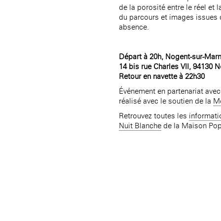
Rotonde Balzac de l’Hôtel
de la porosité entre le réel et 
nationale des artistes
Salomon de Rothschild
(EHPAD)
du parcours et images issues d
Jardin public de l’Hôtel
absence.
Salomon de Rothschild
Départ à 20h, Nogent-sur-Marn
14 bis rue Charles VII, 94130 
Retour en navette à 22h30
Événement en partenariat ave
réalisé avec le soutien de la
Mé
Retrouvez toutes les
informati
Nuit Blanche
de la Maison Pop