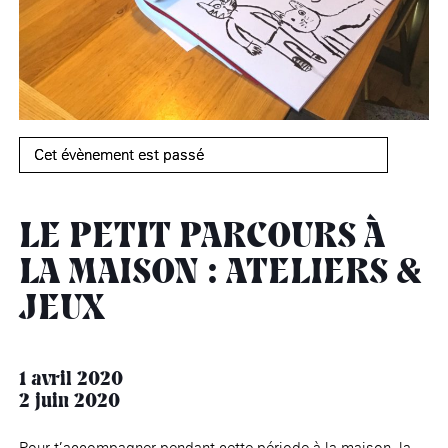
âge, à la
Maison nationale
Rotonde Balzac de l’Hôtel
(EHPAD)
des artistes
Salomon de Rothschild
Accueil de
Fondation 
Jardin public de l’Hôtel
Salomon de Rothschild
Cet évènement est passé
LE PETIT PARCOURS À
LA MAISON : ATELIERS &
JEUX
1 avril 2020
2 juin 2020
Pour t’accompagner pendant cette période à la maison, la