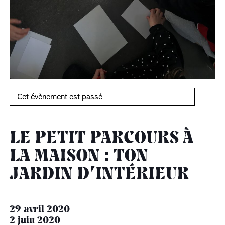
âge, à la
Maison nationale
Rotonde Balzac de l’Hôtel
(EHPAD)
des artistes
Salomon de Rothschild
Accueil de
Fondation 
Jardin public de l’Hôtel
Salomon de Rothschild
Cet évènement est passé
LE PETIT PARCOURS À
LA MAISON : TON
JARDIN D’INTÉRIEUR
29 avril 2020
2 juin 2020