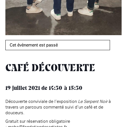
âge, à la
Maison nationale
Rotonde Balzac de l’Hôtel
(EHPAD)
des artistes
Salomon de Rothschild
Accueil de
Fondation 
Jardin public de l’Hôtel
Salomon de Rothschild
Cet évènement est passé
CAFÉ DÉCOUVERTE
19 juillet 2021
de 14:30
15:30
Découverte conviviale de l’exposition
Le Serpent Noir
à
travers un parcours commenté suivi d’un café et de
douceurs.
Gratuit sur réservation obligatoire
:
maba@fondationdesartistes.fr