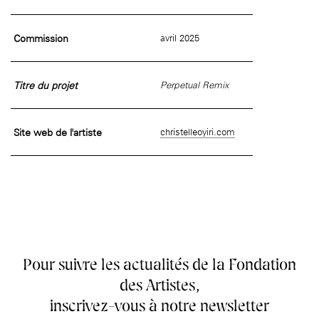
âge, à la
Maison nationale
Rotonde Balzac de l’Hôtel
(EHPAD)
des artistes
Salomon de Rothschild
Accueil de
Fondation 
Jardin public de l’Hôtel
Commission
avril 2025
Salomon de Rothschild
Titre du projet
Perpetual Remix
Site web de l'artiste
christelleoyiri.com
Pour suivre les actualités de la Fondation
des Artistes,
inscrivez-vous à notre newsletter