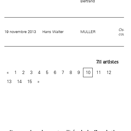
Bertrand
Oscilla
19 novembre 2013
Hans Walter
MULLER
courbu
711
«
1
2
3
4
5
6
7
8
9
10
11
12
13
14
15
»