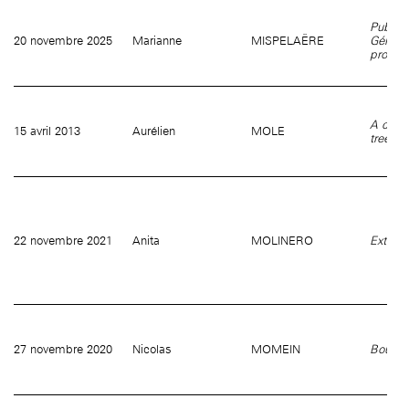
Publier
20 novembre 2025
Marianne
MISPELAËRE
Gérard (
proviso
A colle
15 avril 2013
Aurélien
MOLE
trees is
22 novembre 2021
Anita
MOLINERO
Extrudi
27 novembre 2020
Nicolas
MOMEIN
Bouille