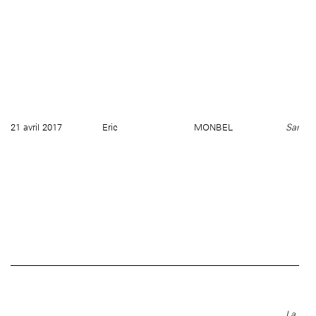
21 avril 2017
Eric
MONBEL
Sans ti
La réci