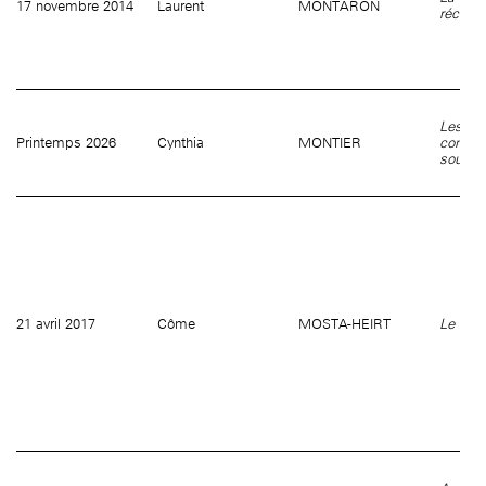
17 novembre 2014
Laurent
MONTARON
récit
Les vei
Printemps 2026
Cynthia
MONTIER
commèr
sourcel
21 avril 2017
Côme
MOSTA-HEIRT
Le Wa