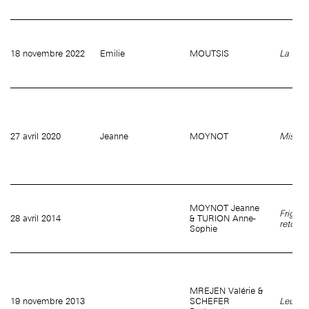
18 novembre 2022
Emilie
MOUTSIS
La Déco
27 avril 2020
Jeanne
MOYNOT
Missio
MOYNOT Jeanne
Frighte
28 avril 2014
& TURION Anne-
retour
Sophie
MREJEN Valérie &
19 novembre 2013
SCHEFER
Leur Hi