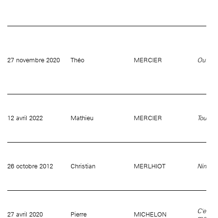
27 novembre 2020
Théo
MERCIER
Outre
12 avril 2022
Mathieu
MERCIER
Tout l'u
26 octobre 2012
Christian
MERLHIOT
Ningiu
C'est la
27 avril 2020
Pierre
MICHELON