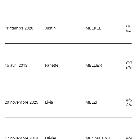
La perl
Printemps 2026
Justin
MEEKEL
hache
COSMO
15 avril 2013
Fanette
MELLIER
Chant 
Musea 
20 novembre 2025
Livia
MELZI
After 
17 novembre 2014
Olivier
MENANTEAU
Mediag