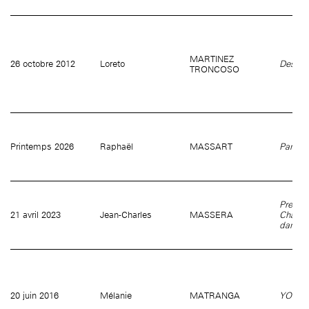
MARTINEZ
26 octobre 2012
Loreto
Desde 
TRONCOSO
Printemps 2026
Raphaël
MASSART
Pantin
Pretty L
21 avril 2023
Jean-Charles
MASSERA
Chang
dans Ta
20 juin 2016
Mélanie
MATRANGA
YOU