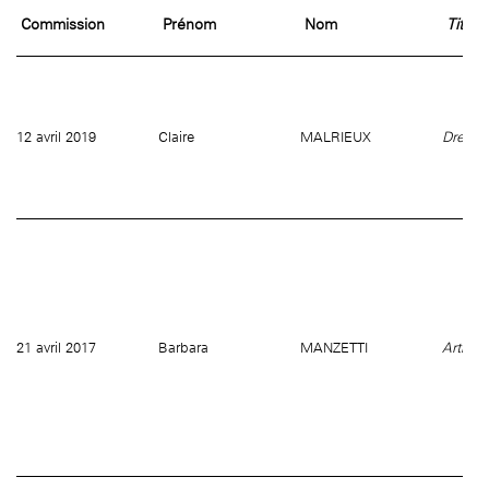
âge, à la
Maison nationale
Rotonde Balzac de l’Hôtel
(EHPAD)
Commission
Prénom
Nom
Titre 
des artistes
Salomon de Rothschild
Accueil de
Fondation 
Jardin public de l’Hôtel
Salomon de Rothschild
12 avril 2019
Claire
MALRIEUX
Dream
21 avril 2017
Barbara
MANZETTI
Artiste