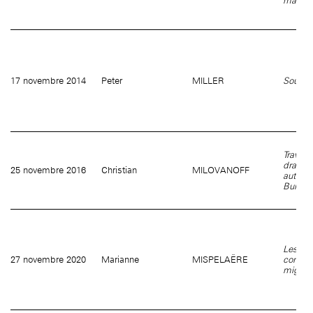
mainte
17 novembre 2014
Peter
MILLER
Sounds 
Travail
dramat
25 novembre 2016
Christian
MILOVANOFF
autour 
Bureau
Les la
27 novembre 2020
Marianne
MISPELAËRE
comme 
migrat