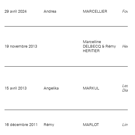
29 avril 2024
Andrea
MARCELLIER
Fowl's 
Marcelline
19 novembre 2013
DELBECQ & Rémy
Here t
HERITIER
Les Go
15 avril 2013
Angelika
MARKUL
Diable
16 décembre 2011
Rémy
MARLOT
Limits