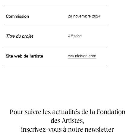
âge, à la
Maison nationale
Rotonde Balzac de l’Hôtel
(EHPAD)
des artistes
Salomon de Rothschild
Accueil de
Fondation 
Jardin public de l’Hôtel
Commission
29 novembre 2024
Salomon de Rothschild
Titre du projet
Alluvion
Site web de l'artiste
eva-nielsen.com
Pour suivre les actualités de la Fondation
des Artistes,
inscrivez-vous à notre newsletter