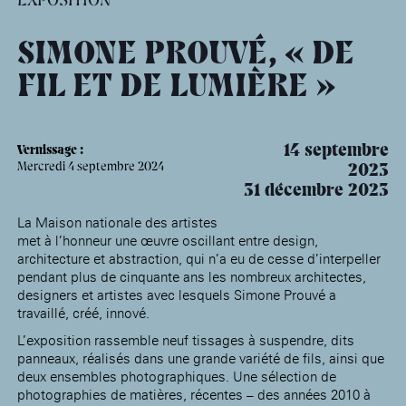
âge, à la
Maison nationale
Rotonde Balzac de l’Hôtel
(EHPAD)
des artistes
Salomon de Rothschild
Accueil de
Fondation 
Jardin public de l’Hôtel
SIMONE PROUVÉ, « DE
Salomon de Rothschild
FIL ET DE LUMIÈRE »
14 septembre
Vernissage :
Mercredi 4 septembre 2024
2023
31 décembre 2023
La Maison nationale des artistes
met à l’honneur une œuvre oscillant entre design,
architecture et abstraction, qui n’a eu de cesse d’interpeller
pendant plus de cinquante ans les nombreux architectes,
designers et artistes avec lesquels Simone Prouvé a
travaillé, créé, innové.
L’exposition rassemble neuf tissages à suspendre, dits
panneaux, réalisés dans une grande variété de fils, ainsi que
deux ensembles photographiques. Une sélection de
photographies de matières, récentes – des années 2010 à