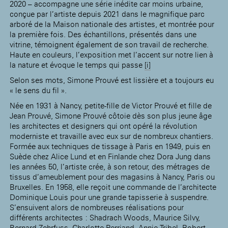
2020 – accompagne une série inédite car moins urbaine,
conçue par l’artiste depuis 2021 dans le magnifique parc
arboré de la Maison nationale des artistes, et montrée pour
la première fois. Des échantillons, présentés dans une
vitrine, témoignent également de son travail de recherche.
Haute en couleurs, l’exposition met l’accent sur notre lien à
la nature et évoque le temps qui passe
[i]
Selon ses mots, Simone Prouvé est lissière et a toujours eu
« le sens du fil ».
Née en 1931 à Nancy, petite-fille de Victor Prouvé et fille de
Jean Prouvé, Simone Prouvé côtoie dès son plus jeune âge
les architectes et designers qui ont opéré la révolution
moderniste et travaille avec eux sur de nombreux chantiers.
Formée aux techniques de tissage à Paris en 1949, puis en
Suède chez Alice Lund et en Finlande chez Dora Jung dans
les années 50, l’artiste crée, à son retour, des métrages de
tissus d’ameublement pour des magasins à Nancy, Paris ou
Bruxelles. En 1958, elle reçoit une commande de l’architecte
Dominique Louis pour une grande tapisserie à suspendre.
S’ensuivent alors de nombreuses réalisations pour
différents architectes : Shadrach Woods, Maurice Silvy,
Bernard Zehrfuss, Charlotte Perriand, Annie Tribel, Robert