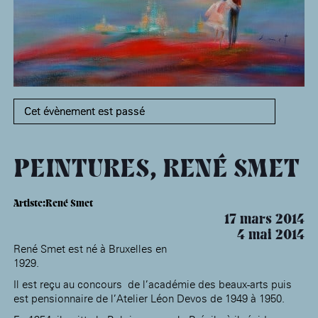
âge, à la
Maison nationale
Rotonde Balzac de l’Hôtel
(EHPAD)
des artistes
Salomon de Rothschild
Accueil de
Fondation 
Jardin public de l’Hôtel
Salomon de Rothschild
Cet évènement est passé
PEINTURES, RENÉ SMET
Artiste:René Smet
17 mars 2014
4 mai 2014
René Smet est né à Bruxelles en
1929.
Il est reçu au concours de l’académie des beaux-arts puis
est pensionnaire de l’Atelier Léon Devos de 1949 à 1950.