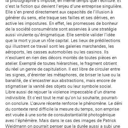
la photographie s’impose, en même temps que l’écriture. Et
c’est la fiction qui devient l’enjeu d’une entreprise singulière.
Elle s’en prend directement aux capacités de l’illusion à
générer du sens, elle traque ses failles et ses dérives, en
active les impostures. En effet, les promesses de bonheur
de la société consumériste sont asservies à une stratégie
aussi virulente qu’énigmatique. Elle semble valider l’idée
que la mort y joue un rôle capital. Les lieux de prédilections
qui illustrent ce travail sont les galeries marchandes, les
aéroports, les casses automobiles ou les casinos. Ils
n’excluent en rien des décors montés de toutes pièces en
atelier. Exempté de toutes hiérarchies, le fragment obtient
du réel un genre de capitulation. Il est libre de circuler entre
les signes, d’éreinter les métaphores, de briser le luxe ou la
banalité, de s’encastrer aux abstractions, mais encore de
stigmatiser la vanité des objets ou leur symbole social.
Libre aussi de rejouer la violence impeccable d’un drame
indivisible. Et c’est tout le mal qu’on lui souhaite, pourrait-
on conclure. L’œuvre récente renforce le phénomène. Le déni
du contexte rend difficile la mesure du temps, son emprise
est vouée à une sorte de consubstantialité photogénique
avec l’éphémère. Mais dans le cas des images de Patrick
Weidmann on pourrait penser que la durée aussi a subi une