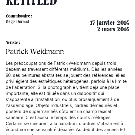
RETITLED
âge, à la
Maison nationale
Rotonde Balzac de l’Hôtel
(EHPAD)
des artistes
Salomon de Rothschild
Accueil de
Fondation 
Jardin public de l’Hôtel
Commissaire :
Salomon de Rothschild
Régis Durand
17 janvier 2014
2 mars 2014
Artiste :
Patrick Weidmann
Les préoccupations de Patrick Weidmann depuis trois
décennies traversent différents médiums. Dès les années
80, ses peintures abstraites se jouent des références, elles
privilégient des esthétiques hétérogènes, parfois à la limite
de l’aberration. Si la photographie y tient déjà une place
importante, elle est diluée dans un dispositif qui
s’apparente à l’installation, ou plus prosaïquement à de
l’assemblage. Objets industriels, cadres démesurés et
posters de supermarchés côtoient un champ lexical
sanitaire. C’est aussi le temps des courts-métrages.
Certains se mesurent à la narration, d’autres s’obstinent à
éconduire une sensualité décalée. Au début des années 90