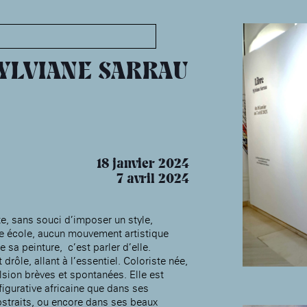
MABA
Maison
nationale
SYLVIANE SARRAU
des artistes
Présentation
Expositions
Expositions passées
18 janvier 2024
Événements
7 avril 2024
Infos pratiques
Présentation
te, sans souci d’imposer un style,
e école, aucun mouvement artistique
Expositions
de sa peinture, c’est parler d’elle.
Expositions passées
Accueil de la
 drôle, allant à l’essentiel. Coloriste née,
Fondation des Artistes
Événements à la MABA
ulsion brèves et spontanées. Elle est
Publics de la MABA
figurative africaine que dans ses
bstraits, ou encore dans ses beaux
Infos pratiques