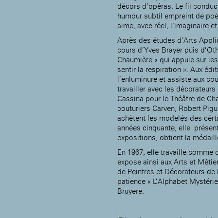
Rotonde Balzac de l’Hôtel
décors d’opéras. Le fil condu
nationale des artistes
Salomon de Rothschild
(EHPAD)
humour subtil empreint de poé
Jardin public de l’Hôtel
aime, avec réel, l’imaginaire et
Salomon de Rothschild
Après des études d’Arts Appliq
cours d’Yves Brayer puis d’Ot
Chaumière « qui appuie sur l
sentir la respiration ». Aux édit
l’enluminure et assiste aux co
travailler avec les décorateur
Cassina pour le Théâtre de Cha
couturiers Carven, Robert Pigu
achètent les modelés des cérta
années cinquante, elle présent
expositions, obtient la médail
En 1967, elle travaille comme d
expose ainsi aux Arts et Métie
de Peintres et Décorateurs de 
patience « L’Alphabet Mystérie
Bruyere.