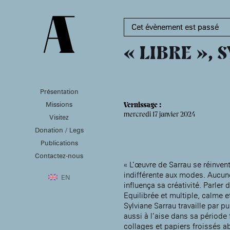
Cet évènement est passé
« LIBRE », 
Présentation
PRÉSENTATION
MISSIONS
VISITEZ
Missions
Vernissage :
Présentation de la
Soutenir les écoles d’art
mercredi 17 janvier 2024
Visitez
Fondation des Artistes
À NOGENT-SUR-MARNE
Aider à la production
Donation / Legs
Équipe
d’oeuvres d’art
MABA
Histoire de la Fondation
Publications
Attribuer des ateliers
Maison nationale
des Artistes
Diffuser dans son centre
Contactez-nous
, EHPAD
des artistes
Patrimoine
d’art, la
« L’œuvre de Sarrau se réinven
MABA
Bibliothèque
indifférente aux modes. Aucun
Promouvoir la scène
Smith-Lesouëf
EN
française à l’international
influença sa créativité. Parler 
Parc
Produire, dans la
Equilibrée et multiple, calme et
résidence de
Moly-
Sylviane Sarrau travaille par p
Sabata
À PARIS
aussi à l’aise dans sa période 
Accompagner le grand
collages et papiers froissés a
Cabinet de curiosité et
âge, à la
Maison