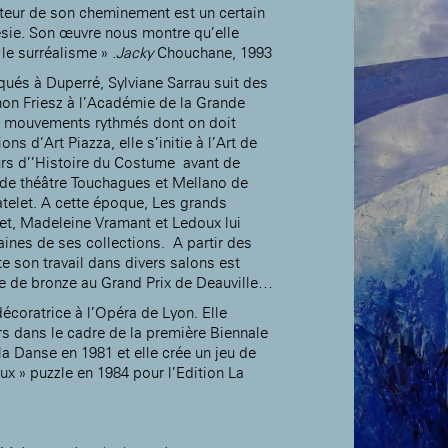
cteur de son cheminement est un certain
sie. Son œuvre nous montre qu’elle
 le surréalisme » .
Jacky
Chouchane, 1993
ués à Duperré, Sylviane Sarrau suit des
Accueil de la
hon Friesz à l’Académie de la Grande
Fondation des Artistes
es mouvements rythmés dont on doit
ions d’Art Piazza, elle s’initie à l’Art de
urs d’’Histoire du Costume avant de
s de théâtre Touchagues et Mellano de
telet. A cette époque, Les grands
et, Madeleine Vramant et Ledoux lui
ines de ses collections. A partir des
e son travail dans divers salons est
le de bronze au Grand Prix de Deauville…
écoratrice à l’Opéra de Lyon. Elle
rs dans le cadre de la première Biennale
la Danse en 1981 et elle crée un jeu de
ux » puzzle en 1984 pour l’Edition La