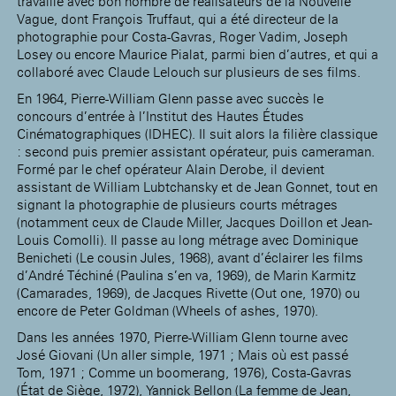
travaillé avec bon nombre de réalisateurs de la Nouvelle
Vague, dont François Truffaut, qui a été directeur de la
photographie pour Costa-Gavras, Roger Vadim, Joseph
Losey ou encore Maurice Pialat, parmi bien d’autres, et qui a
collaboré avec Claude Lelouch sur plusieurs de ses films.
En 1964, Pierre-William Glenn passe avec succès le
concours d’entrée à l’Institut des Hautes Études
Cinématographiques (IDHEC). Il suit alors la filière classique
: second puis premier assistant opérateur, puis cameraman.
Formé par le chef opérateur Alain Derobe, il devient
assistant de William Lubtchansky et de Jean Gonnet, tout en
signant la photographie de plusieurs courts métrages
(notamment ceux de Claude Miller, Jacques Doillon et Jean-
Louis Comolli). Il passe au long métrage avec Dominique
Benicheti (Le cousin Jules, 1968), avant d’éclairer les films
d’André Téchiné (Paulina s’en va, 1969), de Marin Karmitz
(Camarades, 1969), de Jacques Rivette (Out one, 1970) ou
encore de Peter Goldman (Wheels of ashes, 1970).
Dans les années 1970, Pierre-William Glenn tourne avec
José Giovani (Un aller simple, 1971 ; Mais où est passé
Tom, 1971 ; Comme un boomerang, 1976), Costa-Gavras
(État de Siège, 1972), Yannick Bellon (La femme de Jean,