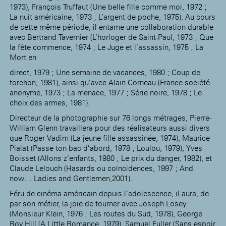
1973), François Truffaut (Une belle fille comme moi, 1972 ;
La nuit américaine, 1973 ; L’argent de poche, 1975). Au cours
de cette même période, il entame une collaboration durable
avec Bertrand Tavernier (L’horloger de Saint-Paul, 1973 ; Que
la fête commence, 1974 ; Le Juge et l’assassin, 1975 ; La
Mort en
direct, 1979 ; Une semaine de vacances, 1980 ; Coup de
torchon, 1981), ainsi qu’avec Alain Corneau (France société
anonyme, 1973 ; La menace, 1977 ; Série noire, 1978 ; Le
choix des armes, 1981).
Directeur de la photographie sur 76 longs métrages, Pierre-
William Glenn travaillera pour des réalisateurs aussi divers
que Roger Vadim (La jeune fille assassinée, 1974), Maurice
Pialat (Passe ton bac d’abord, 1978 ; Loulou, 1979), Yves
Boisset (Allons z’enfants, 1980 ; Le prix du danger, 1982), et
Claude Lelouch (Hasards ou coïncidences, 1997 ; And
now… Ladies and Gentlemen,2001).
Féru de cinéma américain depuis l’adolescence, il aura, de
par son métier, la joie de tourner avec Joseph Losey
(Monsieur Klein, 1976 ; Les routes du Sud, 1978), George
Roy Hill (A Little Romance, 1979), Samuel Fuller (Sans espoir