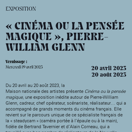
âge, à la
Maison nationale
Rotonde Balzac de l’Hôtel
(EHPAD)
des artistes
Salomon de Rothschild
Accueil de
EXPOSITION
Fondation 
Jardin public de l’Hôtel
Salomon de Rothschild
« CINÉMA OU LA PENSÉE
MAGIQUE », PIERRE-
WILLIAM GLENN
Vernissage :
Mercredi 19 avril 2023
20 avril 2023
20 août 2023
Du 20 avril au 20 août 2023, la
Maison nationale des artistes présente
Cinéma ou la pensée
magique
, une exposition inédite autour de Pierre-William
Glenn, cadreur, chef opérateur, scénariste, réalisateur… qui a
accompagné de grands moments du cinéma français. Elle
revient sur le parcours unique de ce spécialiste français de
la « steadycam » (caméra portée à l’épaule ou à la main),
fidèle de Bertrand Tavernier et d’Alain Corneau, qui a