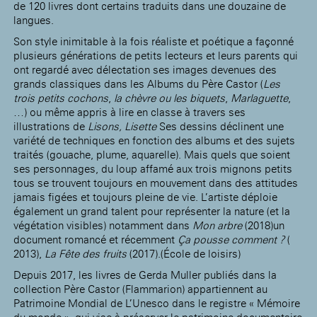
de 120 livres dont certains traduits dans une douzaine de
langues.
Son style inimitable à la fois réaliste et poétique a façonné
plusieurs générations de petits lecteurs et leurs parents qui
ont regardé avec délectation ses images devenues des
grands classiques dans les Albums du Père Castor (
Les
trois petits cochons
,
la chèvre ou les biquets
,
Marlaguette
,
…) ou même appris à lire en classe à travers ses
illustrations de
Lisons, Lisette
Ses dessins déclinent une
variété de techniques en fonction des albums et des sujets
traités (gouache, plume, aquarelle). Mais quels que soient
ses personnages, du loup affamé aux trois mignons petits
tous se trouvent toujours en mouvement dans des attitudes
jamais figées et toujours pleine de vie. L’artiste déploie
également un grand talent pour représenter la nature (et la
végétation visibles) notamment dans
Mon arbre
(2018)un
document romancé et récemment
Ça pousse comment ?
(
2013),
La Fête des fruits
(2017).(École de loisirs)
Depuis 2017, les livres de Gerda Muller publiés dans la
collection Père Castor (Flammarion) appartiennent au
Patrimoine Mondial de L’Unesco dans le registre « Mémoire