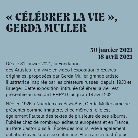
âge, à la
Maison nationale
Rotonde Balzac de l’Hôtel
(EHPAD)
des artistes
Salomon de Rothschild
Accueil de
Fondation 
« CÉLÉBRER LA VIE »,
Jardin public de l’Hôtel
Salomon de Rothschild
GERDA MULLER
30 janvier 2021
18 avril 2021
Dès le 31 janvier 2021, la Fondation
des Artistes fera vivre en vidéo l’exposition d’œuvres
originales, proposées par Gerda Muller, grande artiste
illustratrice inspirée par les créateurs russes depuis 1930 et
Bruegel. Cette exposition, intitulée Célébrer la vie , est
présentée au sein de l’EHPAD jusqu’au 18 avril 2021.
Née en 1926 à Naarden aux Pays-Bas, Gerda Muller aime se
présenter comme imagière, et ce même si elle est
également l’auteur des textes de plusieurs de ses albums.
Publiée chez de nombreux éditeurs européens et en France,
au Père Castor puis à l’École des loisirs, elle a également
collaboré avec la presse enfantine. Elle a ainsi illustré plus