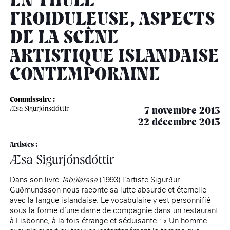
EN THULÉ
âge, à la
Maison nationale
Rotonde Balzac de l’Hôtel
(EHPAD)
des artistes
Salomon de Rothschild
Accueil de
FROIDULEUSE, ASPECTS
Fondation 
Jardin public de l’Hôtel
Salomon de Rothschild
DE LA SCÈNE
ARTISTIQUE ISLANDAISE
CONTEMPORAINE
Commissaire :
Æsa Sigurjónsdóttir
7 novembre 2013
22 décembre 2013
Artistes :
Æsa Sigurjónsdóttir
Dans son livre
Tabúlarasa
(1993) l’artiste Sigurður
Guðmundsson nous raconte sa lutte absurde et éternelle
avec la langue islandaise. Le vocabulaire y est personnifié
sous la forme d’une dame de compagnie dans un restaurant
à Lisbonne, à la fois étrange et séduisante : « Un homme