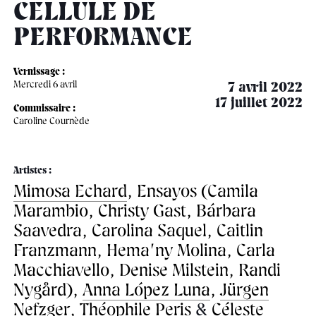
âge, à la
Maison nationale
Rotonde Balzac de l’Hôtel
CELLULE DE
(EHPAD)
des artistes
Salomon de Rothschild
Accueil de
Fondation 
PERFORMANCE
Jardin public de l’Hôtel
Salomon de Rothschild
Vernissage :
Mercredi 6 avril
7 avril 2022
17 juillet 2022
Commissaire :
Caroline Cournède
Artistes :
Mimosa Echard
, Ensayos (Camila
Marambio, Christy Gast, Bárbara
Saavedra, Carolina Saquel, Caitlin
Franzmann, Hema’ny Molina, Carla
Macchiavello, Denise Milstein, Randi
Nygård),
Anna López Luna
,
Jürgen
Nefzger
,
Théophile Peris
&
Céleste