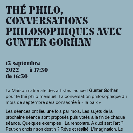
âge, à la
Maison nationale
Rotonde Balzac de l’Hôtel
(EHPAD)
des artistes
Salomon de Rothschild
Accueil de
THÉ PHILO,
Fondation 
Jardin public de l’Hôtel
CONVERSATIONS
Salomon de Rothschild
PHILOSOPHIQUES AVEC
GUNTER GORHAN
13 septembre
2022
17:30
de 16:30
La Maison nationale des artistes accueil
Gunter Gorhan
pour le thé philo mensuel. La conversation philosophique du
mois de septembre sera consacrée à « la paix »
Les séances ont lieu une fois par mois. Les sujets de la
prochaine séance sont proposés puis votés à la fin de chaque
séance. Quelques exemples : La rencontre, A quoi sert l’art ?
Peut-on choisir son destin ? Rêve et réalité, L’imagination, Le