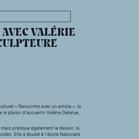
MABA
Maison
nationale
AVEC VALÉRIE
des artistes
CULPTEURE
Présentation
Expositions
Expositions passées
Événements
Infos pratiques
Présentation
Expositions
turel « Rencontre avec un artiste », la
le plaisir d’accueillir Valérie Delarue,
Expositions passées
Accueil de la
Fondation des Artistes
Événements à la MABA
, mais pratique également le dessin, la
Publics de la MABA
vidéo. Elle a étudié à l’école Nationale
Infos pratiques