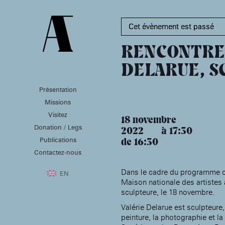
Cet évènement est passé
RENCONTRE 
DELARUE, S
Présentation
PRÉSENTATION
MISSIONS
VISITEZ
Missions
Présentation de la
Soutenir les écoles d’art
Visitez
Fondation des Artistes
À NOGENT-SUR-MARNE
18 novembre
Aider à la production
Donation / Legs
Équipe
d’oeuvres d’art
2022
17:30
MABA
Histoire de la Fondation
Publications
Attribuer des ateliers
de 16:30
Maison nationale
des Artistes
Diffuser dans son centre
Contactez-nous
, EHPAD
des artistes
Patrimoine
d’art, la
MABA
Bibliothèque
Promouvoir la scène
Smith-Lesouëf
Dans le cadre du programme cul
EN
française à l’international
Maison nationale des artistes a 
Parc
Produire, dans la
sculpteure, le 18 novembre.
résidence de
Moly-
Sabata
Valérie Delarue est sculpteure
À PARIS
Accompagner le grand
peinture, la photographie et la 
Cabinet de curiosité et
âge, à la
Maison