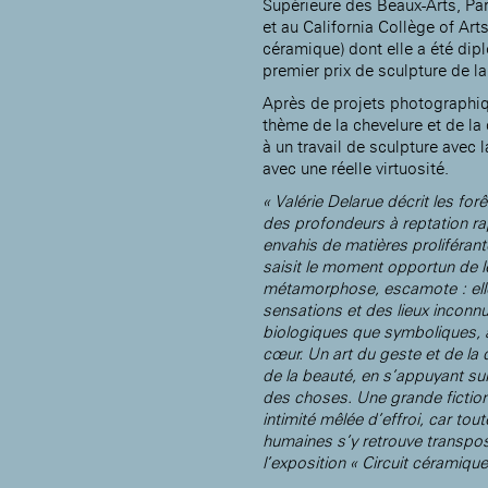
Supérieure des Beaux-Arts, Par
Rotonde Balzac de l’Hôtel
nationale des artistes
et au California Collège of Arts
Salomon de Rothschild
(EHPAD)
céramique) dont elle a été dipl
Jardin public de l’Hôtel
Salomon de Rothschild
premier prix de sculpture de l
Après de projets photographiq
thème de la chevelure et de la 
à un travail de sculpture avec
avec une réelle virtuosité.
« Valérie Delarue décrit les for
des profondeurs à reptation r
envahis de matières proliférant
saisit le moment opportun de le
métamorphose, escamote : elle 
sensations et des lieux inconn
biologiques que symboliques, a
cœur. Un art du geste et de la
de la beauté, en s’appuyant su
des choses. Une grande ficti
intimité mêlée d’effroi, car tou
humaines s’y retrouve transpo
l’exposition « Circuit céramiq