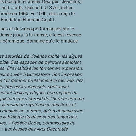
is (sculpture- atelier Georges -Jeanclos)
 and Crafts, Oakland -U.S.A- (atelier -
ômée en 1994. En 1995, elle a reçu le
a Fondation Florence Gould.
Accueil de la
ues et de vidéo-performances sur le
Fondation des Artistes
danse jusqu’à la transe, elle est revenue
 la céramique, domaine qu’elle pratique
êts saturées de violence moite, les algues
apide. Ses espaces de peinture semblent
es. Elle maîtrise les formes en expansion,
ur pouvoir hallucinatoire. Son inspiration
fait déraper brutalement le réel vers des
us. Ses environnements sont aussi
utant lieux aquatiques que régions du
 quiétude qui s’éprend de l’horreur comme
r la mutation mystérieuse des êtres et
on mentale en somme, qu’on observe avec
te la biologie du désir et des tentations
sée. » Fédéric Bodet, commissaire de
ue » aux Musée des Arts Décoratifs