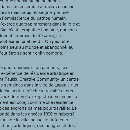
’est que Ksénia Sic ne peint pas
té dans son ensemble à travers chacune
 de sa main nous renseigne, par une
e l’omniscience du pathos humain.
s’exerce que trop rarement dans la joie et
Accueil de la
a Sic, c’est l’empathie humaine, qui nous
Fondation des Artistes
ntiment commun de désarroi, ce
onheur enfui et perdu. On peut être
 moins seul au monde et abandonné, au
eut être se sentir enfin compris. »
ité pour découvrir son parcours, ses
 expérience de résidence artistique en
nha Paukku Creative Community, un centre
ois semaines dans la ville de Lapua :
«
un
la Finlande », où elle a travaillé et crée
aux derrière la « kirjasto » en finnois, à
timent est conçu comme une résidence
 des endroits calmes pour travailler. Le
 fondé dans les années 1990 et hébergé
ons de la ville, accueille différents
itions artistiques, des congrès et des