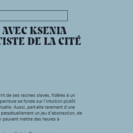
MABA
Maison
nationale
AVEC KSENIA
des artistes
TISTE DE LA CITÉ
Présentation
Expositions
Expositions passées
Événements
Infos pratiques
Présentation
rit de ses racines slaves, fidèles à un
peinture se fonde sur l’intuition plutôt
Expositions
tuelle. Aussi, part-elle rarement d’une
Expositions passées
Accueil de la
 perpétuellement un jeu d’abstraction, de
Fondation des Artistes
Événements à la MABA
i peuvent mettre des heures à
Publics de la MABA
Infos pratiques