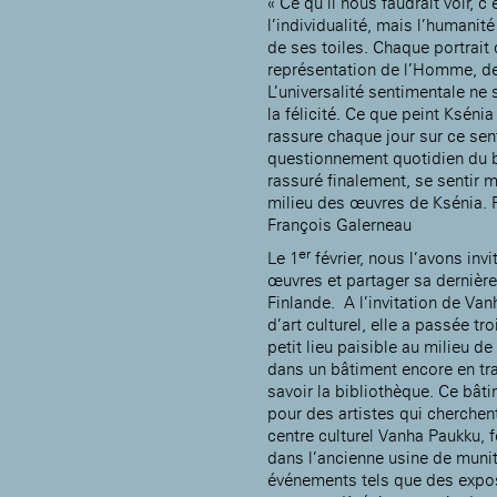
« Ce qu’il nous faudrait voir, c
Rotonde Balzac de l’Hôtel
nationale des artistes
l’individualité, mais l’humani
Salomon de Rothschild
(EHPAD)
de ses toiles. Chaque portrait
Jardin public de l’Hôtel
Salomon de Rothschild
représentation de l’Homme, d
L’universalité sentimentale ne 
la félicité. Ce que peint Kséni
rassure chaque jour sur ce se
questionnement quotidien du b
rassuré finalement, se sentir
milieu des œuvres de Ksénia. P
François Galerneau
er
Le 1
février, nous l’avons inv
œuvres et partager sa dernière
Finlande. A l’invitation de Va
d’art culturel, elle a passée tr
petit lieu paisible au milieu de 
dans un bâtiment encore en trav
savoir la bibliothèque. Ce bâ
pour des artistes qui cherchent
centre culturel Vanha Paukku,
dans l’ancienne usine de muniti
événements tels que des expos