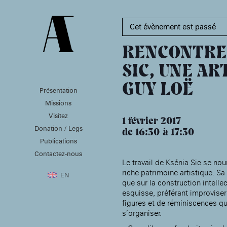
Cet évènement est passé
RENCONTRE 
SIC, UNE AR
GUY LOË
Présentation
PRÉSENTATION
MISSIONS
VISITEZ
Missions
Présentation de la
Soutenir les écoles d’art
Visitez
Fondation des Artistes
À NOGENT-SUR-MARNE
1 février 2017
Aider à la production
Donation / Legs
Équipe
d’oeuvres d’art
de 16:30
17:30
MABA
Histoire de la Fondation
Publications
Attribuer des ateliers
Maison nationale
des Artistes
Diffuser dans son centre
Contactez-nous
, EHPAD
des artistes
Patrimoine
d’art, la
Le travail de Ksénia Sic se nour
MABA
Bibliothèque
riche patrimoine artistique. Sa 
Promouvoir la scène
Smith-Lesouëf
EN
française à l’international
que sur la construction intellec
Parc
Produire, dans la
esquisse, préférant improviser
résidence de
Moly-
figures et de réminiscences qu
Sabata
À PARIS
s’organiser.
Accompagner le grand
Cabinet de curiosité et
âge, à la
Maison