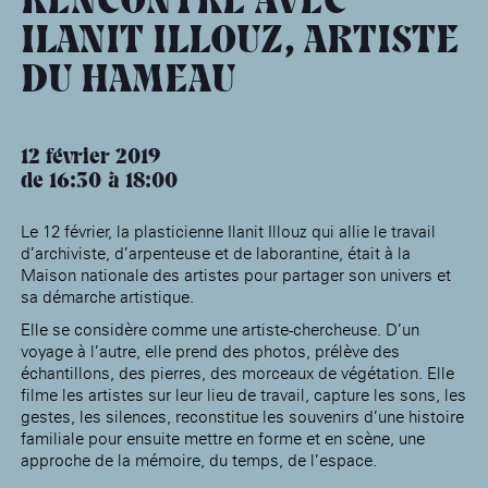
RENCONTRE AVEC
âge, à la
Maison nationale
Rotonde Balzac de l’Hôtel
(EHPAD)
des artistes
Salomon de Rothschild
Accueil de
ILANIT ILLOUZ, ARTISTE
Fondation 
Jardin public de l’Hôtel
Salomon de Rothschild
DU HAMEAU
12 février 2019
de 16:30
18:00
Le 12 février, la plasticienne Ilanit Illouz qui allie le travail
d’archiviste, d’arpenteuse et de laborantine, était à la
Maison nationale des artistes pour partager son univers et
sa démarche artistique.
Elle se considère comme une artiste-chercheuse. D’un
voyage à l’autre, elle prend des photos, prélève des
échantillons, des pierres, des morceaux de végétation. Elle
filme les artistes sur leur lieu de travail, capture les sons, les
gestes, les silences, reconstitue les souvenirs d’une histoire
familiale pour ensuite mettre en forme et en scène, une
approche de la mémoire, du temps, de l’espace.