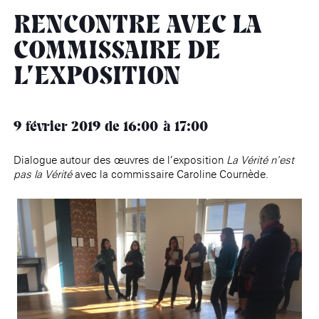
âge, à la
Maison nationale
Rotonde Balzac de l’Hôtel
(EHPAD)
des artistes
Salomon de Rothschild
Accueil de
RENCONTRE AVEC LA
Fondation 
Jardin public de l’Hôtel
COMMISSAIRE DE
Salomon de Rothschild
L’EXPOSITION
9 février 2019
de 16:00
17:00
Dialogue autour des œuvres de l’exposition
La Vérité n’est
pas la Vérité
avec la commissaire Caroline Cournède.