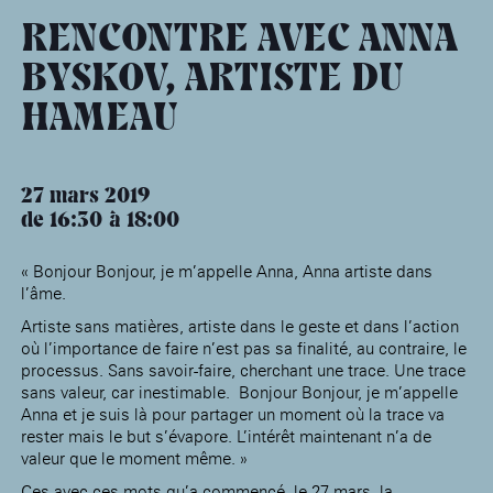
âge, à la
Maison nationale
Rotonde Balzac de l’Hôtel
(EHPAD)
des artistes
Salomon de Rothschild
Accueil de
RENCONTRE AVEC ANNA
Fondation 
Jardin public de l’Hôtel
BYSKOV, ARTISTE DU
Salomon de Rothschild
HAMEAU
27 mars 2019
de 16:30
18:00
« Bonjour Bonjour, je m’appelle Anna, Anna artiste dans
l’âme.
Artiste sans matières, artiste dans le geste et dans l’action
où l’importance de faire n’est pas sa finalité, au contraire, le
processus. Sans savoir-faire, cherchant une trace. Une trace
sans valeur, car inestimable. Bonjour Bonjour, je m’appelle
Anna et je suis là pour partager un moment où la trace va
rester mais le but s’évapore. L’intérêt maintenant n’a de
valeur que le moment même. »
Ces avec ces mots qu’a commencé, le 27 mars, la