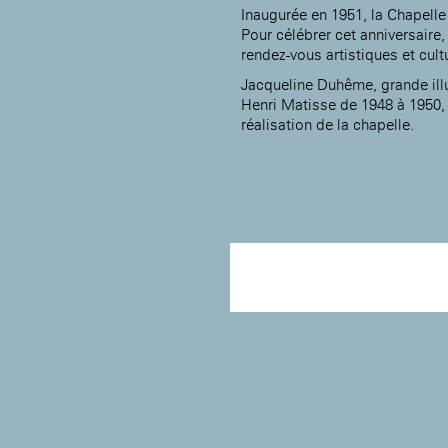
Rotonde Balzac de l’Hôtel
Inaugurée en 1951, la Chapelle 
nationale des artistes
Salomon de Rothschild
(EHPAD)
Pour célébrer cet anniversaire,
Jardin public de l’Hôtel
rendez-vous artistiques et cult
Salomon de Rothschild
Jacqueline Duhême, grande illus
Henri Matisse de 1948 à 1950, pé
réalisation de la chapelle.