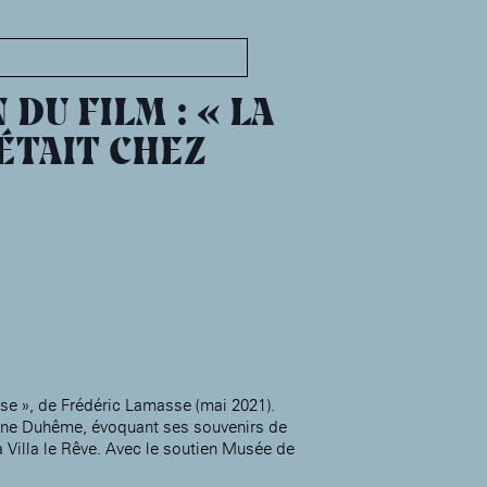
MABA
Maison
nationale
DU FILM : « LA
des artistes
 ÉTAIT CHEZ
Présentation
Expositions
Expositions passées
Événements
Infos pratiques
Présentation
Expositions
Expositions passées
Accueil de la
sse », de Frédéric Lamasse (mai 2021).
Fondation des Artistes
Événements à la MABA
ine Duhême, évoquant ses souvenirs de
a Villa le Rêve. Avec le soutien Musée de
Publics de la MABA
Infos pratiques