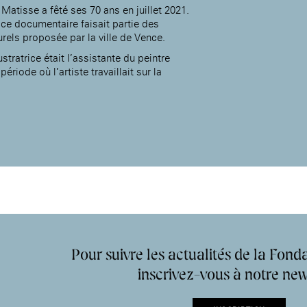
Matisse a fêté ses 70 ans en juillet 2021.
 ce documentaire faisait partie des
urels proposée par la ville de Vence.
tratrice était l’assistante du peintre
Accueil de la
Fondation des Artistes
riode où l’artiste travaillait sur la
Pour suivre les actualités de la Fonda
inscrivez-vous à notre new