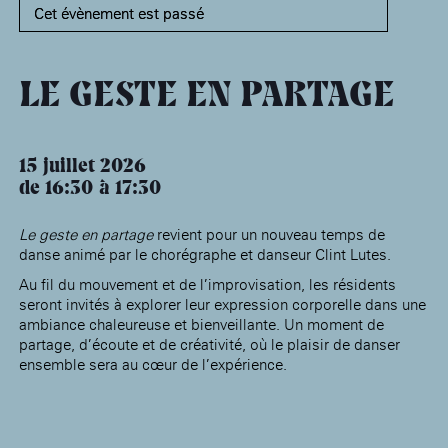
âge, à la
Maison nationale
Rotonde Balzac de l’Hôtel
Cet évènement est passé
(EHPAD)
des artistes
Salomon de Rothschild
Accueil de
Fondation 
Jardin public de l’Hôtel
Salomon de Rothschild
LE GESTE EN PARTAGE
15 juillet 2026
de 16:30
17:30
Le geste en partage
revient pour un nouveau temps de
danse animé par le chorégraphe et danseur Clint Lutes.
Au fil du mouvement et de l’improvisation, les résidents
seront invités à explorer leur expression corporelle dans une
ambiance chaleureuse et bienveillante. Un moment de
partage, d’écoute et de créativité, où le plaisir de danser
ensemble sera au cœur de l’expérience.