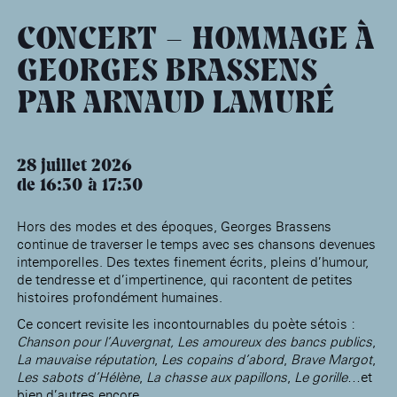
âge, à la
Maison nationale
Rotonde Balzac de l’Hôtel
(EHPAD)
des artistes
Salomon de Rothschild
Accueil de
CONCERT – HOMMAGE À
Fondation 
Jardin public de l’Hôtel
Salomon de Rothschild
GEORGES BRASSENS
PAR ARNAUD LAMURÉ
28 juillet 2026
de 16:30
17:30
Hors des modes et des époques, Georges Brassens
continue de traverser le temps avec ses chansons devenues
intemporelles. Des textes finement écrits, pleins d’humour,
de tendresse et d’impertinence, qui racontent de petites
histoires profondément humaines.
Ce concert revisite les incontournables du poète sétois :
Chanson pour l’Auvergnat, Les amoureux des bancs publics
,
La mauvaise réputation
,
Les copains d’abord
,
Brave Margot
,
Les sabots d’Hélène
,
La chasse aux papillons
,
Le gorille
…et
bien d’autres encore.