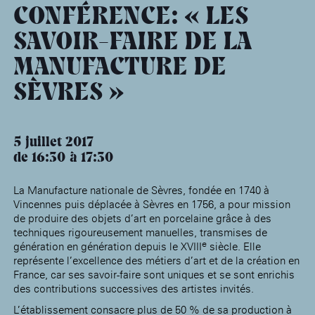
âge, à la
Maison nationale
Rotonde Balzac de l’Hôtel
CONFÉRENCE: « LES
(EHPAD)
des artistes
Salomon de Rothschild
Accueil de
Fondation 
Jardin public de l’Hôtel
SAVOIR-FAIRE DE LA
Salomon de Rothschild
MANUFACTURE DE
SÈVRES »
5 juillet 2017
de 16:30
17:30
La Manufacture nationale de Sèvres, fondée en 1740 à
Vincennes puis déplacée à Sèvres en 1756, a pour mission
de produire des objets d’art en porcelaine grâce à des
techniques rigoureusement manuelles, transmises de
e
génération en génération depuis le XVIII
siècle. Elle
représente l’excellence des métiers d’art et de la création en
France, car ses savoir-faire sont uniques et se sont enrichis
des contributions successives des artistes invités.
L’établissement consacre plus de 50 % de sa production à