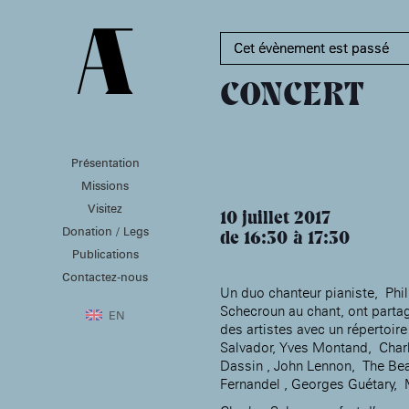
Cet évènement est passé
CONCERT
Présentation
PRÉSENTATION
MISSIONS
VISITEZ
Missions
Présentation de la
Soutenir les écoles d’art
Visitez
Fondation des Artistes
À NOGENT-SUR-MARNE
10 juillet 2017
Aider à la production
Donation / Legs
Équipe
d’oeuvres d’art
de 16:30
17:30
MABA
Histoire de la Fondation
Publications
Attribuer des ateliers
Maison nationale
des Artistes
Diffuser dans son centre
Contactez-nous
, EHPAD
des artistes
Patrimoine
d’art, la
Un duo chanteur pianiste, Phil
MABA
Bibliothèque
Schecroun au chant, ont partag
Promouvoir la scène
Smith-Lesouëf
EN
française à l’international
des artistes avec un répertoire
Parc
Produire, dans la
Salvador, Yves Montand, Char
résidence de
Moly-
Dassin , John Lennon, The Bea
Sabata
À PARIS
Fernandel , Georges Guétary, 
Accompagner le grand
Cabinet de curiosité et
âge, à la
Maison