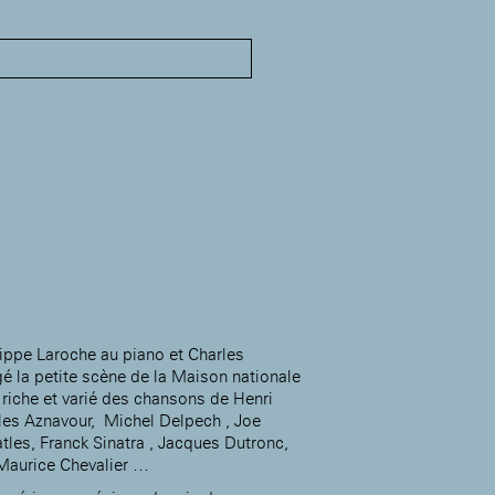
MABA
Maison
nationale
des artistes
Présentation
Expositions
Expositions passées
Événements
Infos pratiques
Présentation
ippe Laroche au piano et Charles
é la petite scène de la Maison nationale
Expositions
 riche et varié des chansons de Henri
Expositions passées
Accueil de la
les Aznavour, Michel Delpech , Joe
Fondation des Artistes
Événements à la MABA
tles, Franck Sinatra , Jacques Dutronc,
Publics de la MABA
Maurice Chevalier …
Infos pratiques