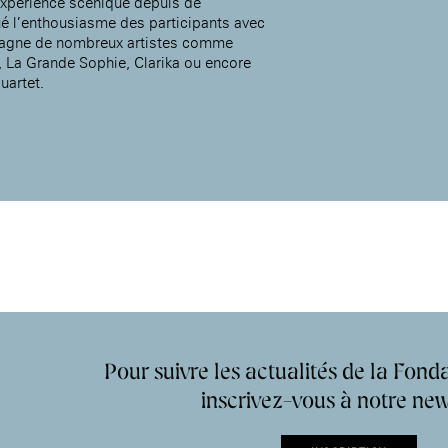
expérience scénique depuis de
 l’enthousiasme des participants avec
pagne de nombreux artistes comme
, La Grande Sophie, Clarika ou encore
uartet.
Accueil de la
Fondation des Artistes
Pour suivre les actualités de la Fonda
inscrivez-vous à notre new