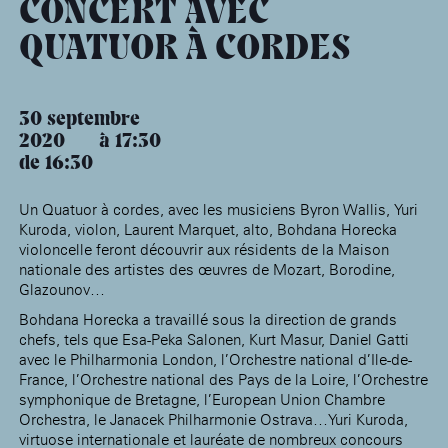
âge, à la
CONCERT AVEC
Maison nationale
Rotonde Balzac de l’Hôtel
(EHPAD)
des artistes
Salomon de Rothschild
Accueil de
Fondation 
QUATUOR À CORDES
Jardin public de l’Hôtel
Salomon de Rothschild
30 septembre
2020
17:30
de 16:30
Un Quatuor à cordes, avec les musiciens Byron Wallis, Yuri
Kuroda, violon, Laurent Marquet, alto, Bohdana Horecka
violoncelle feront découvrir aux résidents de la Maison
nationale des artistes des œuvres de Mozart, Borodine,
Glazounov…
Bohdana Horecka a travaillé sous la direction de grands
chefs, tels que Esa-Peka Salonen, Kurt Masur, Daniel Gatti
avec le Philharmonia London, l’Orchestre national d’Ile-de-
France, l’Orchestre national des Pays de la Loire, l’Orchestre
symphonique de Bretagne, l’European Union Chambre
Orchestra, le Janacek Philharmonie Ostrava…Yuri Kuroda,
virtuose internationale et lauréate de nombreux concours