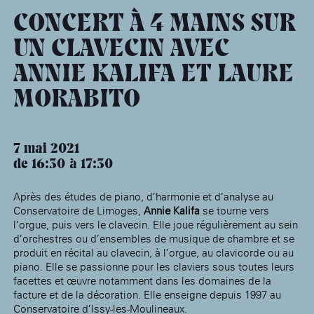
âge, à la
Maison nationale
Rotonde Balzac de l’Hôtel
(EHPAD)
des artistes
Salomon de Rothschild
Accueil de
CONCERT À 4 MAINS SUR
Fondation 
Jardin public de l’Hôtel
UN CLAVECIN AVEC
Salomon de Rothschild
ANNIE KALIFA ET LAURE
MORABITO
7 mai 2021
de 16:30
17:30
Après des études de piano, d’harmonie et d’analyse au
Conservatoire de Limoges,
Annie Kalifa
se tourne vers
l’orgue, puis vers le clavecin. Elle joue régulièrement au sein
d’orchestres ou d’ensembles de musique de chambre et se
produit en récital au clavecin, à l’orgue, au clavicorde ou au
piano. Elle se passionne pour les claviers sous toutes leurs
facettes et œuvre notamment dans les domaines de la
facture et de la décoration. Elle enseigne depuis 1997 au
Conservatoire d’Issy-les-Moulineaux.