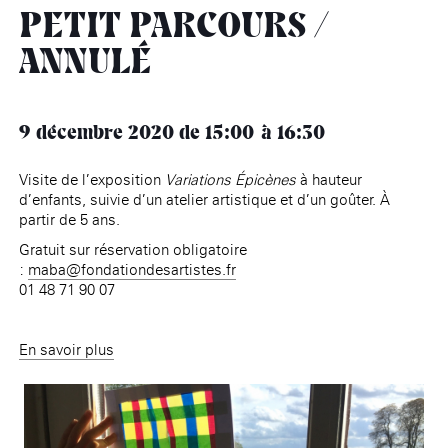
âge, à la
Maison nationale
Rotonde Balzac de l’Hôtel
(EHPAD)
PETIT PARCOURS /
des artistes
Salomon de Rothschild
Accueil de
Fondation 
Jardin public de l’Hôtel
ANNULÉ
Salomon de Rothschild
9 décembre 2020
de 15:00
16:30
Visite de l’exposition
Variations Épicènes
à hauteur
d’enfants, suivie d’un atelier artistique et d’un goûter. À
partir de 5 ans.
Gratuit sur réservation obligatoire
:
maba@fondationdesartistes.fr
01 48 71 90 07
En savoir plus