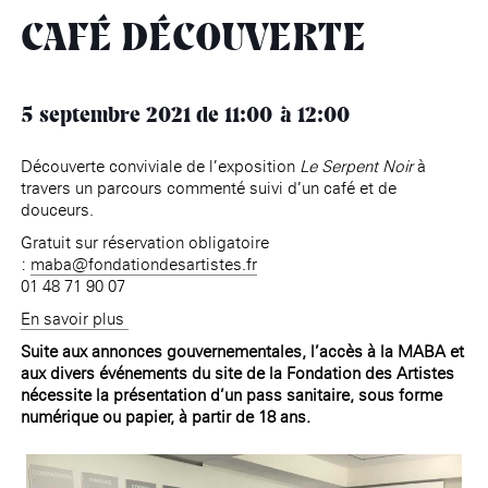
âge, à la
Maison nationale
Rotonde Balzac de l’Hôtel
(EHPAD)
des artistes
Salomon de Rothschild
Accueil de
CAFÉ DÉCOUVERTE
Fondation 
Jardin public de l’Hôtel
Salomon de Rothschild
5 septembre 2021
de 11:00
12:00
Découverte conviviale de l’exposition
Le Serpent Noir
à
travers un parcours commenté suivi d’un café et de
douceurs.
Gratuit sur réservation obligatoire
:
maba@fondationdesartistes.fr
01 48 71 90 07
En savoir plus
Suite aux annonces gouvernementales, l’accès à la MABA et
aux divers événements du site de la Fondation des Artistes
nécessite la présentation d’un pass sanitaire, sous forme
numérique ou papier, à partir de 18 ans.