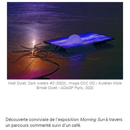
Hoël Duret, Dark waters #2 (2022), image CCC OD / Aurélien Mole
©Hoël Duret / ADAGP Paris, 2022
Découverte conviviale de l’exposition
Morning Sun
à travers
un parcours commenté suivi d’un café.