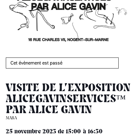
âge, à la
Maison nationale
Rotonde Balzac de l’Hôtel
(EHPAD)
des artistes
Salomon de Rothschild
Accueil de
Fondation 
Jardin public de l’Hôtel
Salomon de Rothschild
Cet évènement est passé
VISITE DE L’EXPOSITION
ALICEGAVINSERVICES™
PAR ALICE GAVIN
MABA
25 novembre 2023
de 15:00
16:30