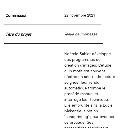
âge, à la
Maison nationale
Rotonde Balzac de l’Hôtel
(EHPAD)
des artistes
Salomon de Rothschild
Accueil de
Fondation 
Jardin public de l’Hôtel
Commission
22 novembre 2021
Salomon de Rothschild
Titre du projet
Tenue de Promesse
Noémie Bablet développe
des programmes de
création d’images. L’étude
d’un motif est souvent
décliné en série : de facture
soignée, leur rendu
automatique trompe le
procédé manuel et
interroge leur technique.
Elle emprunte ainsi à Lucie
Mckenzie la notion
"handprinting" pour évoquer
ce procédé. Ses
propositions témoignent